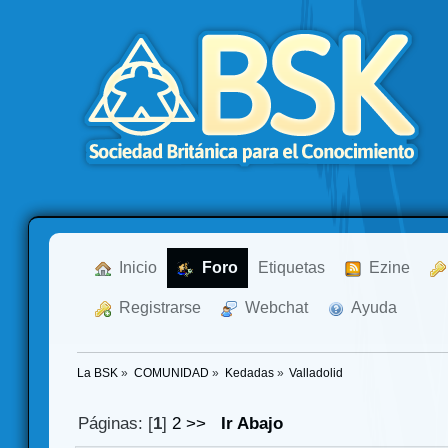
  Inicio
  Foro
Etiquetas
  Ezine
  Registrarse
  Webchat
  Ayuda
La BSK
»
COMUNIDAD
»
Kedadas
»
Valladolid
Páginas: [
1
]
2
>>
Ir Abajo