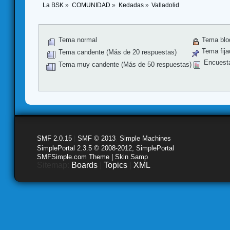
La BSK
»
COMUNIDAD
»
Kedadas
»
Valladolid
Tema normal
Tema blo
Tema fija
Tema candente (Más de 20 respuestas)
Encuest
Tema muy candente (Más de 50 respuestas)
SMF 2.0.15
|
SMF © 2013
,
Simple Machines
SimplePortal 2.3.5 © 2008-2012, SimplePortal
SMFSimple.com Theme | Skin Samp
Sitemap:
Boards
|
Topics
|
XML