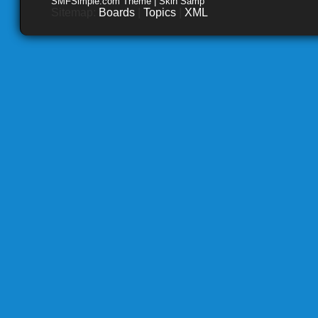
SMFSimple.com Theme | Skin Samp
Sitemap:
Boards
|
Topics
|
XML