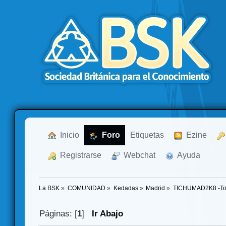
  Inicio
  Foro
Etiquetas
  Ezine
  Registrarse
  Webchat
  Ayuda
La BSK
»
COMUNIDAD
»
Kedadas
»
Madrid
»
TICHUMAD2K8 -Tor
Páginas: [
1
]
Ir Abajo