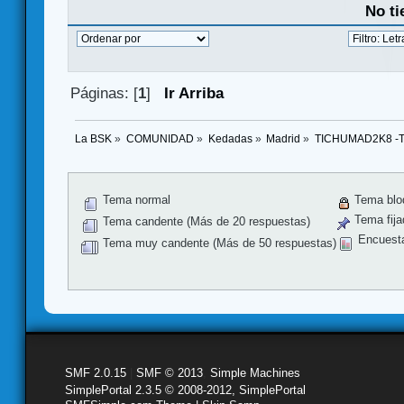
No ti
Páginas: [
1
]
Ir Arriba
La BSK
»
COMUNIDAD
»
Kedadas
»
Madrid
»
TICHUMAD2K8 -To
Tema normal
Tema blo
Tema fija
Tema candente (Más de 20 respuestas)
Encuest
Tema muy candente (Más de 50 respuestas)
SMF 2.0.15
|
SMF © 2013
,
Simple Machines
SimplePortal 2.3.5 © 2008-2012, SimplePortal