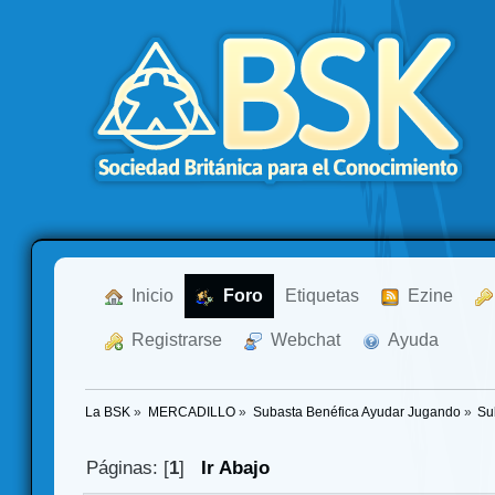
  Inicio
  Foro
Etiquetas
  Ezine
  Registrarse
  Webchat
  Ayuda
La BSK
»
MERCADILLO
»
Subasta Benéfica Ayudar Jugando
»
Su
Páginas: [
1
]
Ir Abajo