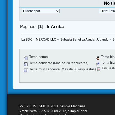
No ti
Páginas: [
1
]
Ir Arriba
La BSK
»
MERCADILLO
»
Subasta Benéfica Ayudar Jugando
»
S
Tema normal
Tema blo
Tema fija
Tema candente (Más de 20 respuestas)
Encuest
Tema muy candente (Más de 50 respuestas)
SMF 2.0.15
|
SMF © 2013
,
Simple Machines
SimplePortal 2.3.5 © 2008-2012, SimplePortal