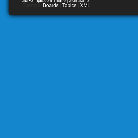
SMFSimple.com Theme | Skin Samp
Sitemap:
Boards
|
Topics
|
XML