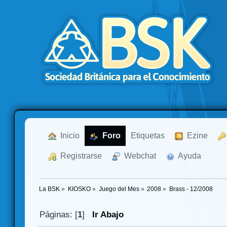
  Inicio
  Foro
Etiquetas
  Ezine
  Registrarse
  Webchat
  Ayuda
La BSK
»
KIOSKO
»
Juego del Mes
»
2008
»
Brass - 12/2008
Páginas: [
1
]
Ir Abajo