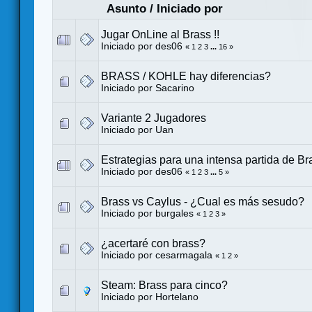
Asunto
/
Iniciado por
Jugar OnLine al Brass !!
Iniciado por
des06
«
1
2
3
...
16
»
BRASS / KOHLE hay diferencias?
Iniciado por
Sacarino
Variante 2 Jugadores
Iniciado por Uan
Estrategias para una intensa partida de Br
Iniciado por
des06
«
1
2
3
...
5
»
Brass vs Caylus - ¿Cual es más sesudo?
Iniciado por
burgales
«
1
2
3
»
¿acertaré con brass?
Iniciado por
cesarmagala
«
1
2
»
Steam: Brass para cinco?
Iniciado por
Hortelano