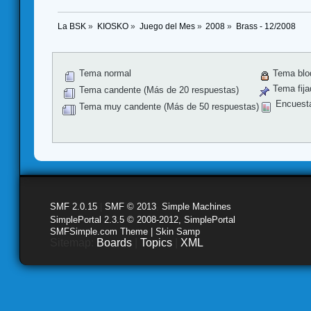
La BSK
»
KIOSKO
»
Juego del Mes
»
2008
»
Brass - 12/2008
Tema normal
Tema blo
Tema fija
Tema candente (Más de 20 respuestas)
Encuest
Tema muy candente (Más de 50 respuestas)
SMF 2.0.15
|
SMF © 2013
,
Simple Machines
SimplePortal 2.3.5 © 2008-2012, SimplePortal
SMFSimple.com Theme | Skin Samp
Sitemap:
Boards
|
Topics
|
XML