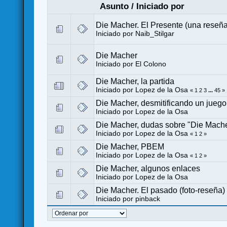
Asunto
/
Iniciado por
Die Macher. El Presente (una reseña
Iniciado por Naib_Stilgar
Die Macher
Iniciado por
El Colono
Die Macher, la partida
Iniciado por
Lopez de la Osa
«
1
2
3
...
45
»
Die Macher, desmitificando un juego
Iniciado por
Lopez de la Osa
Die Macher, dudas sobre "Die Macher
Iniciado por
Lopez de la Osa
«
1
2
»
Die Macher, PBEM
Iniciado por
Lopez de la Osa
«
1
2
»
Die Macher, algunos enlaces
Iniciado por
Lopez de la Osa
Die Macher. El pasado (foto-reseña)
Iniciado por
pinback