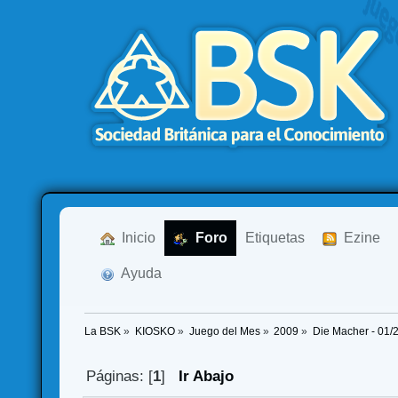
  Inicio
  Foro
Etiquetas
  Ezine
  Ayuda
La BSK
»
KIOSKO
»
Juego del Mes
»
2009
»
Die Macher - 01/
Páginas: [
1
]
Ir Abajo