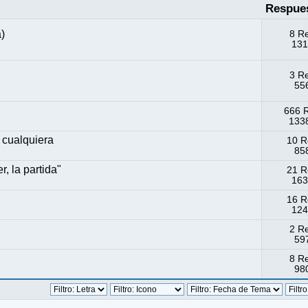
Respue
)
8 R
131
3 R
556
666 
1338
 cualquiera
10 R
858
, la partida"
21 R
163
16 R
124
2 R
597
8 R
980