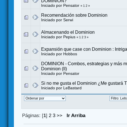
DOMINION?
Iniciado por
Pensator
«
1
2
»
Recomendación sobre Dominion
Iniciado por Serwi
Almacenando el Dominion
Iniciado por
Pepius
«
1
2
3
»
Expansión que case con Dominion : Intrig
Iniciado por Hobbos
DOMINION - Combos, estrategias y más ma
Dominion (II)
Iniciado por
Pensator
Si no me gusta el Dominion ¿Me gustará 
Iniciado por
LeBastard
Páginas: [
1
]
2
3
>>
Ir Arriba