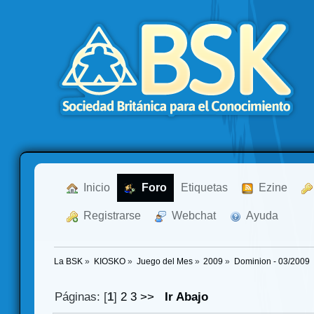
  Inicio
  Foro
Etiquetas
  Ezine
  Registrarse
  Webchat
  Ayuda
La BSK
»
KIOSKO
»
Juego del Mes
»
2009
»
Dominion - 03/2009
Páginas: [
1
]
2
3
>>
Ir Abajo