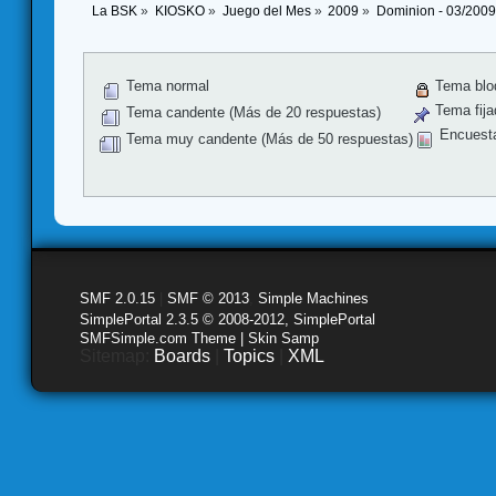
La BSK
»
KIOSKO
»
Juego del Mes
»
2009
»
Dominion - 03/2009
Tema normal
Tema blo
Tema fija
Tema candente (Más de 20 respuestas)
Encuest
Tema muy candente (Más de 50 respuestas)
SMF 2.0.15
|
SMF © 2013
,
Simple Machines
SimplePortal 2.3.5 © 2008-2012, SimplePortal
SMFSimple.com Theme | Skin Samp
Sitemap:
Boards
|
Topics
|
XML