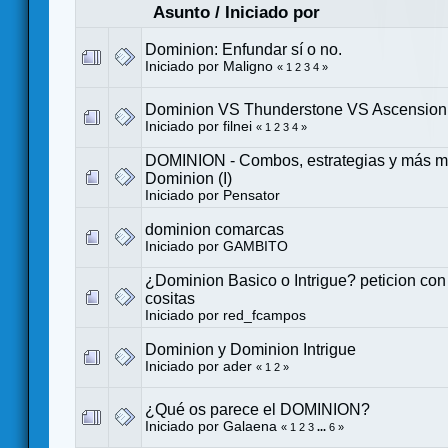
Asunto
/
Iniciado por
Dominion: Enfundar sí o no.
Iniciado por
Maligno
«
1
2
3
4
»
Dominion VS Thunderstone VS Ascension
Iniciado por filnei
«
1
2
3
4
»
DOMINION - Combos, estrategias y más ma
Dominion (I)
Iniciado por
Pensator
dominion comarcas
Iniciado por
GAMBITO
¿Dominion Basico o Intrigue? peticion con
cositas
Iniciado por
red_fcampos
Dominion y Dominion Intrigue
Iniciado por
ader
«
1
2
»
¿Qué os parece el DOMINION?
Iniciado por
Galaena
«
1
2
3
...
6
»