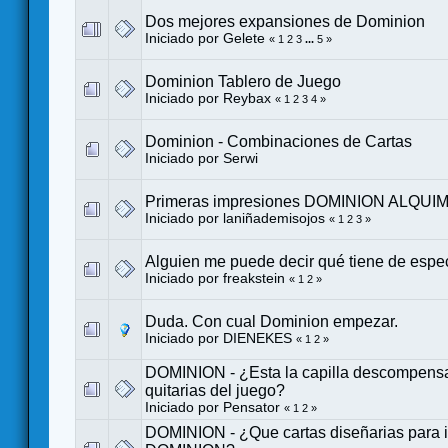
Dos mejores expansiones de Dominion
Iniciado por
Gelete
«
1
2
3
...
5
»
Dominion Tablero de Juego
Iniciado por
Reybax
«
1
2
3
4
»
Dominion - Combinaciones de Cartas
Iniciado por
Serwi
Primeras impresiones DOMINION ALQUIM
Iniciado por
laniñademisojos
«
1
2
3
»
Alguien me puede decir qué tiene de espe
Iniciado por
freakstein
«
1
2
»
Duda. Con cual Dominion empezar.
Iniciado por DIENEKES
«
1
2
»
DOMINION - ¿Esta la capilla descompen
quitarias del juego?
Iniciado por
Pensator
«
1
2
»
DOMINION - ¿Que cartas diseñarias para i