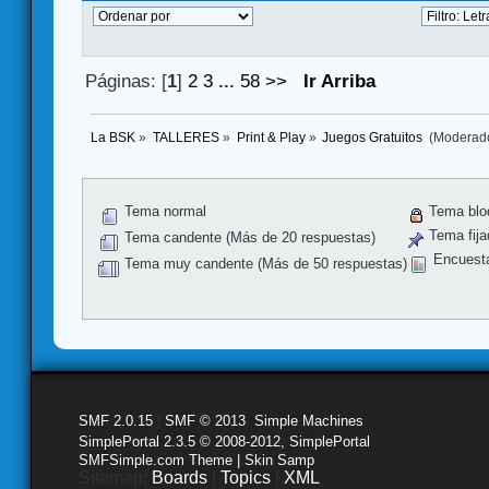
Páginas: [
1
]
2
3
...
58
>>
Ir Arriba
La BSK
»
TALLERES
»
Print & Play
»
Juegos Gratuitos 
(Moderad
Tema normal
Tema blo
Tema fija
Tema candente (Más de 20 respuestas)
Encuest
Tema muy candente (Más de 50 respuestas)
SMF 2.0.15
|
SMF © 2013
,
Simple Machines
SimplePortal 2.3.5 © 2008-2012, SimplePortal
SMFSimple.com Theme | Skin Samp
Sitemap:
Boards
|
Topics
|
XML