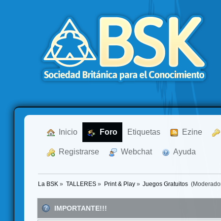
  Inicio
  Foro
Etiquetas
  Ezine
  Registrarse
  Webchat
  Ayuda
La BSK
»
TALLERES
»
Print & Play
»
Juegos Gratuitos 
(Moderado
IMPORTANTE!!!