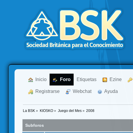
  Inicio
  Foro
Etiquetas
  Ezine
  Registrarse
  Webchat
  Ayuda
La BSK
»
KIOSKO
»
Juego del Mes
»
2008
Subforos