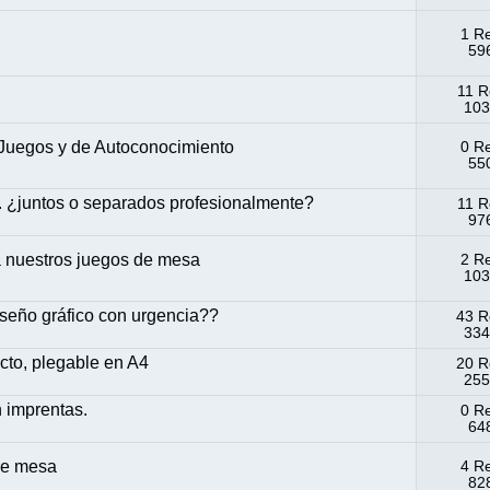
1 R
596
11 R
103
 Juegos y de Autoconocimiento
0 R
550
.. ¿juntos o separados profesionalmente?
11 R
976
nuestros juegos de mesa
2 R
103
seño gráfico con urgencia??
43 R
334
cto, plegable en A4
20 R
255
n imprentas.
0 R
648
de mesa
4 R
828