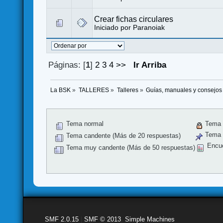
Crear fichas circulares
Iniciado por
Paranoiak
Páginas: [
1
]
2
3
4
>>
Ir Arriba
La BSK
»
TALLERES
»
Talleres
»
Guías, manuales y consejos
Tema normal
Tema 
Tema f
Tema candente (Más de 20 respuestas)
Encu
Tema muy candente (Más de 50 respuestas)
SMF 2.0.15
|
SMF © 2013
,
Simple Machines