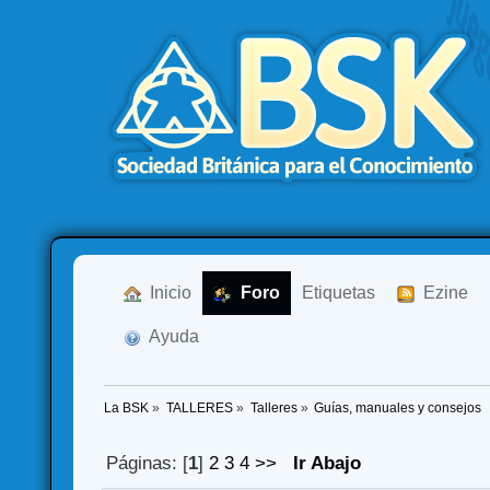
  Inicio
  Foro
Etiquetas
  Ezine
  Ayuda
La BSK
»
TALLERES
»
Talleres
»
Guías, manuales y consejos 
Páginas: [
1
]
2
3
4
>>
Ir Abajo