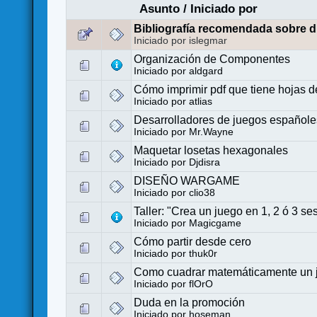
Asunto
/
Iniciado por
Bibliografía recomendada sobre d
Iniciado por islegmar
Organización de Componentes
Iniciado por
aldgard
Cómo imprimir pdf que tiene hojas d
Iniciado por
atlias
Desarrolladores de juegos español
Iniciado por
Mr.Wayne
Maquetar losetas hexagonales
Iniciado por
Djdisra
DISEÑO WARGAME
Iniciado por
clio38
Taller: "Crea un juego en 1, 2 ó 3
Iniciado por
Magicgame
Cómo partir desde cero
Iniciado por
thuk0r
Como cuadrar matemáticamente un 
Iniciado por
flOrO
Duda en la promoción
Iniciado por
hoseman