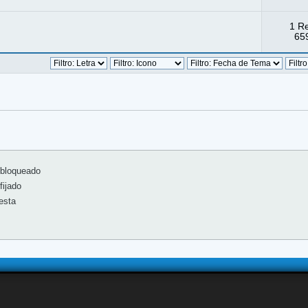
1 R
659
 
bloqueado
ijado
esta