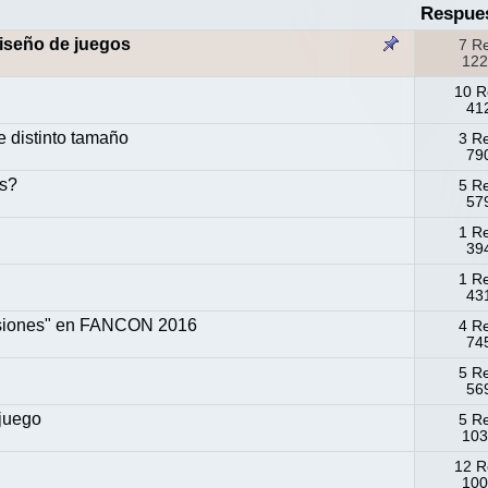
Respue
iseño de juegos
7 R
122
10 R
412
e distinto tamaño
3 R
790
es?
5 R
579
1 R
394
1 R
431
 sesiones" en FANCON 2016
4 R
745
5 R
569
juego
5 R
103
12 R
100