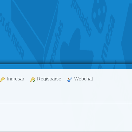
  Ingresar
  Registrarse
  Webchat