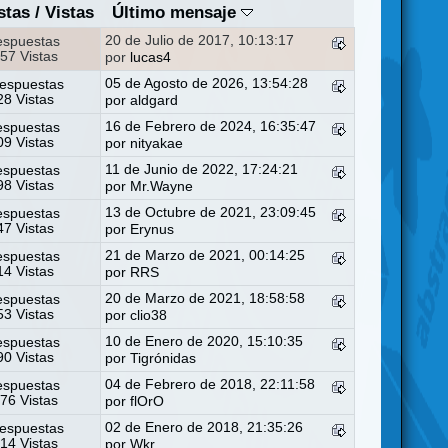
stas
/
Vistas
Último mensaje
20 de Julio de 2017, 10:13:17
espuestas
57 Vistas
por
lucas4
05 de Agosto de 2026, 13:54:28
espuestas
8 Vistas
por
aldgard
16 de Febrero de 2024, 16:35:47
espuestas
9 Vistas
por
nityakae
11 de Junio de 2022, 17:24:21
espuestas
8 Vistas
por
Mr.Wayne
13 de Octubre de 2021, 23:09:45
espuestas
7 Vistas
por
Erynus
21 de Marzo de 2021, 00:14:25
espuestas
4 Vistas
por
RRS
20 de Marzo de 2021, 18:58:58
espuestas
3 Vistas
por
clio38
10 de Enero de 2020, 15:10:35
espuestas
0 Vistas
por
Tigrónidas
04 de Febrero de 2018, 22:11:58
espuestas
76 Vistas
por
flOrO
02 de Enero de 2018, 21:35:26
espuestas
14 Vistas
por
Wkr