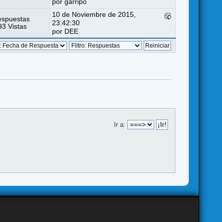
por
garripo
10 de Noviembre de 2015,
espuestas
23:42:30
3 Vistas
por
DEE
Ir a: