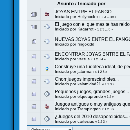
Asunto
/
Iniciado por
JOYAS ENTRE EL FANGO
Iniciado por
Hollyhock
«
1
2
3
...
49
»
El juego con el que mas te has reido
Iniciado por
Kagarrot
«
1
2
3
...
8
»
NUEVAS JOYAS ENTRE EL FANGO
Iniciado por
ringokidd
ENCONTRAR JOYAS ENTRE EL F
Iniciado por
versus
«
1
2
3
4
»
Construye una ludoteca ideal, de p
Iniciado por
jaturman
«
1
2
3
»
Chorrijuegos imprescindibles...
Iniciado por
kalamidad21
«
1
2
3
»
Pequeños juegos, grandes juegos...
Iniciado por
elqueaprende
«
1
2
»
Juegos antíguos o muy antíguos qu
Iniciado por Trampington
«
1
2
3
»
¿Juegos del 2010 desapercibidos...
Iniciado por
cartesius
«
1
2
3
»