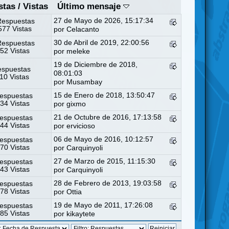
stas
/
Vistas
Último mensaje
27 de Mayo de 2026, 15:17:34
Respuestas
77 Vistas
por
Celacanto
30 de Abril de 2019, 22:00:56
Respuestas
52 Vistas
por
meleke
19 de Diciembre de 2018,
espuestas
08:01:03
10 Vistas
por
Musambay
15 de Enero de 2018, 13:50:47
espuestas
34 Vistas
por
gixmo
21 de Octubre de 2016, 17:13:58
espuestas
44 Vistas
por
ervicioso
06 de Mayo de 2016, 10:12:57
espuestas
70 Vistas
por
Carquinyoli
27 de Marzo de 2015, 11:15:30
espuestas
43 Vistas
por
Carquinyoli
28 de Febrero de 2013, 19:03:58
espuestas
78 Vistas
por
Ottia
19 de Mayo de 2011, 17:26:08
espuestas
85 Vistas
por kikaytete