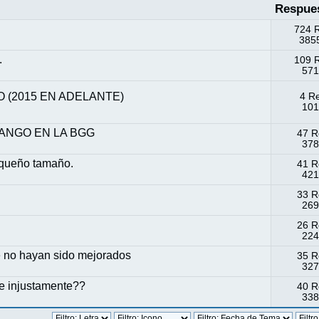
Respue
724 
3855
.
109 
571
 (2015 EN ADELANTE)
4 R
101
ANGO EN LA BGG
47 R
378
equeño tamaño.
41 R
421
33 R
269
26 R
224
e no hayan sido mejorados
35 R
327
 e injustamente??
40 R
338