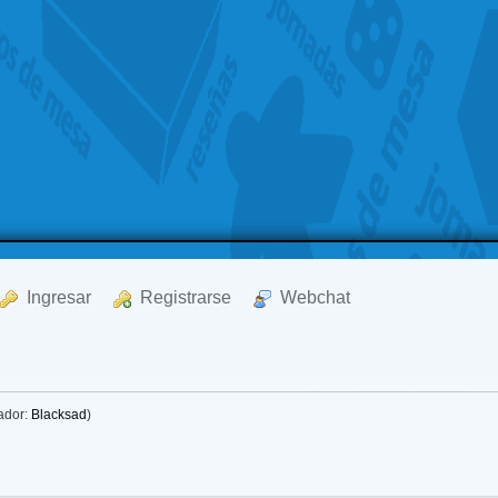
  Ingresar
  Registrarse
  Webchat
ador:
Blacksad
)