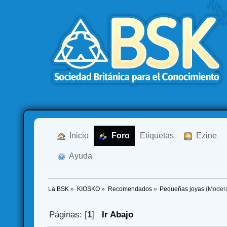
  Inicio
  Foro
Etiquetas
  Ezine
  Ayuda
La BSK
»
KIOSKO
»
Recomendados
»
Pequeñas joyas
(Moder
Páginas: [
1
]
Ir Abajo