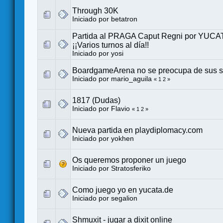
Through 30K
Iniciado por
betatron
Partida al PRAGA Caput Regni por YUCAT
¡¡Varios turnos al día!!
Iniciado por
yosi
BoardgameArena no se preocupa de sus su
Iniciado por
mario_aguila
«
1
2
»
1817 (Dudas)
Iniciado por
Flavio
«
1
2
»
Nueva partida en playdiplomacy.com
Iniciado por
yokhen
Os queremos proponer un juego
Iniciado por
Stratosferiko
Como juego yo en yucata.de
Iniciado por
segalion
Shmuxit - jugar a dixit online