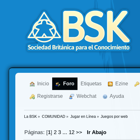
  Inicio
  Foro
Etiquetas
  Ezine
  Registrarse
  Webchat
  Ayuda
La BSK
»
COMUNIDAD
»
Jugar en Línea
»
Juegos por web
Páginas: [
1
]
2
3
...
12
>>
Ir Abajo