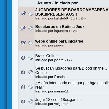
Asunto
/
Iniciado por
JUGADORES DE BOARDGAMEARENA 
BSK,!!PRESENTAOS!!
Iniciado por
kalisto59
«
1
2
3
...
10
»
Besekeros en Boite a Jeux
Iniciado por
lagunero
«
1
2
»
webs online para iniciarse
Iniciado por pipers
Brass Online
Iniciado por
jsanfa
«
1
2
»
Se buscan jugadores para Blood on the C
Online
Iniciado por
Picada
¿Algún interesado en jugar por bga al poli
real?
Iniciado por
merino11
Jugar 18xx en 18xx.games
Iniciado por
velgarath