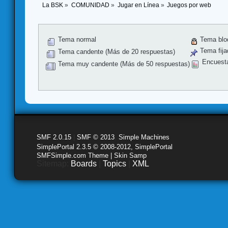
La BSK
»
COMUNIDAD
»
Jugar en Línea
»
Juegos por web
Tema normal
Tema blo
Tema fija
Tema candente (Más de 20 respuestas)
Encuest
Tema muy candente (Más de 50 respuestas)
SMF 2.0.15
|
SMF © 2013
,
Simple Machines
SimplePortal 2.3.5 © 2008-2012, SimplePortal
SMFSimple.com Theme | Skin Samp
Sitemap:
Boards
|
Topics
|
XML