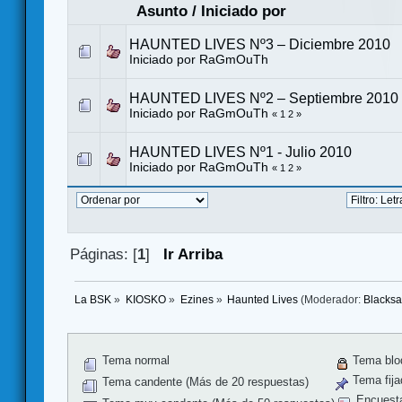
Asunto
/
Iniciado por
HAUNTED LIVES Nº3 – Diciembre 2010
Iniciado por
RaGmOuTh
HAUNTED LIVES Nº2 – Septiembre 2010
Iniciado por
RaGmOuTh
«
1
2
»
HAUNTED LIVES Nº1 - Julio 2010
Iniciado por
RaGmOuTh
«
1
2
»
Páginas: [
1
]
Ir Arriba
La BSK
»
KIOSKO
»
Ezines
»
Haunted Lives
(Moderador:
Blacks
Tema normal
Tema blo
Tema fija
Tema candente (Más de 20 respuestas)
Encuest