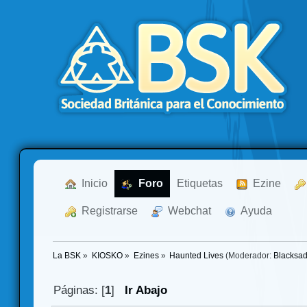
  Inicio
  Foro
Etiquetas
  Ezine
  Registrarse
  Webchat
  Ayuda
La BSK
»
KIOSKO
»
Ezines
»
Haunted Lives
(Moderador:
Blacksa
Páginas: [
1
]
Ir Abajo