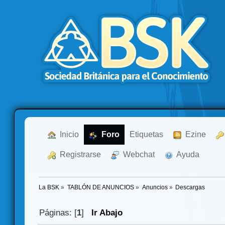
  Inicio
  Foro
Etiquetas
  Ezine
  Registrarse
  Webchat
  Ayuda
La BSK
»
TABLÓN DE ANUNCIOS
»
Anuncios
»
Descargas
Páginas: [
1
]
Ir Abajo