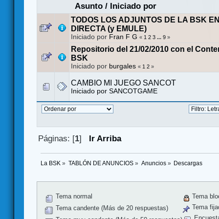
Asunto
/
Iniciado por
TODOS LOS ADJUNTOS DE LA BSK E
DIRECTA (y EMULE)
Iniciado por
Fran F G
«
1
2
3
...
9
»
Repositorio del 21/02/2010 con el Conte
BSK
Iniciado por
burgales
«
1
2
»
CAMBIO MI JUEGO SANCOT
Iniciado por
SANCOTGAME
Páginas: [
1
]
Ir Arriba
La BSK
»
TABLÓN DE ANUNCIOS
»
Anuncios
»
Descargas
Tema normal
Tema blo
Tema fija
Tema candente (Más de 20 respuestas)
Encuest