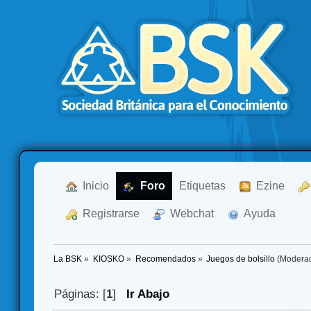
  Inicio
  Foro
Etiquetas
  Ezine
  Registrarse
  Webchat
  Ayuda
La BSK
»
KIOSKO
»
Recomendados
»
Juegos de bolsillo
(Modera
Páginas: [
1
]
Ir Abajo