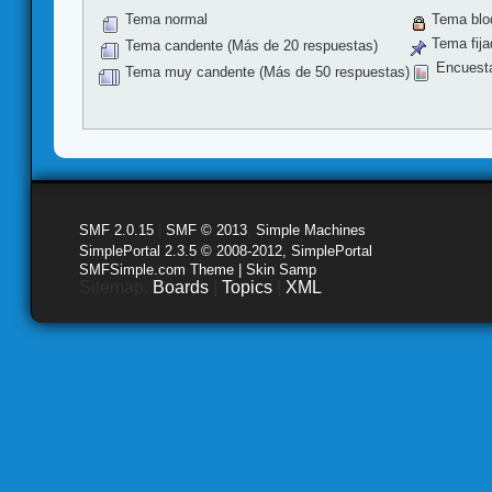
Tema normal
Tema blo
Tema fija
Tema candente (Más de 20 respuestas)
Encuest
Tema muy candente (Más de 50 respuestas)
SMF 2.0.15
|
SMF © 2013
,
Simple Machines
SimplePortal 2.3.5 © 2008-2012, SimplePortal
SMFSimple.com Theme | Skin Samp
Sitemap:
Boards
|
Topics
|
XML