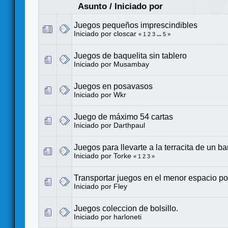
Asunto
/
Iniciado por
Juegos pequeños imprescindibles
Iniciado por
closcar
«
1
2
3
...
5
»
Juegos de baquelita sin tablero
Iniciado por
Musambay
Juegos en posavasos
Iniciado por
Wkr
Juego de máximo 54 cartas
Iniciado por
Darthpaul
Juegos para llevarte a la terracita de un ba
Iniciado por
Torke
«
1
2
3
»
Transportar juegos en el menor espacio po
Iniciado por
Fley
Juegos coleccion de bolsillo.
Iniciado por harloneti