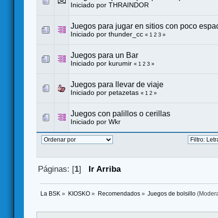
Iniciado por
THRAINDOR
Juegos para jugar en sitios con poco espa
Iniciado por
thunder_cc
«
1
2
3
»
Juegos para un Bar
Iniciado por
kurumir
«
1
2
3
»
Juegos para llevar de viaje
Iniciado por petazetas
«
1
2
»
Juegos con palillos o cerillas
Iniciado por
Wkr
Páginas: [
1
]
Ir Arriba
La BSK
»
KIOSKO
»
Recomendados
»
Juegos de bolsillo
(Moder