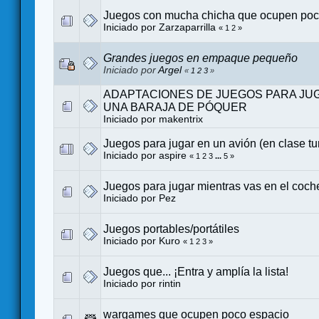
Juegos con mucha chicha que ocupen po
Iniciado por
Zarzaparrilla
«
1
2
»
Grandes juegos en empaque pequeño
Iniciado por
Argel
«
1
2
3
»
ADAPTACIONES DE JUEGOS PARA JU
UNA BARAJA DE PÓQUER
Iniciado por
makentrix
Juegos para jugar en un avión (en clase tur
Iniciado por
aspire
«
1
2
3
...
5
»
Juegos para jugar mientras vas en el coch
Iniciado por
Pez
Juegos portables/portátiles
Iniciado por
Kuro
«
1
2
3
»
Juegos que... ¡Entra y amplía la lista!
Iniciado por
rintin
wargames que ocupen poco espacio