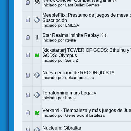
🦊Fox One: Air Combat Wargame🦊
Iniciado por
Last Bullet Games
MeepleFlix: Prestamo de juegos de mesa 
Suscripción
Iniciado por
LMESA
Star Realms Infinite Replay Kit
Iniciado por
rgvilla
[kickstarter] TOWER OF GODS: Cthulhu
GODS: Olympus
Iniciado por
Santi Z
Nueva edición de RECONQUISTA
Iniciado por
delcampo
«
1
2
»
Terraforming mars Legacy
Iniciado por
horak
Verkami - Tiempaleza y más juegos de Ju
Iniciado por
GeneracionHortaleza
Nucleum: Gibraltar