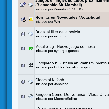
Juegos en inglés editados próximament
(Bienvenido Mr. Marshall)
Iniciado por
Ananda
«
1
2
3
...
11
»
Normas en Novedades / Actualidad
Iniciado por
Wkr
Duda: al filler de la noticia
Iniciado por
nico_ps
Metal Slug - Nuevo juego de mesa
Iniciado por
synergic.games
Librojuego 📒 Patrulla en Vietnam, pronto
Iniciado por
Publio Cornelio Escipion
Gloom of Kilforth.
Iniciado por
Janalone
Kingdom Come: Deliverance - Vlada Chváti
Iniciado por
MaestroSolista