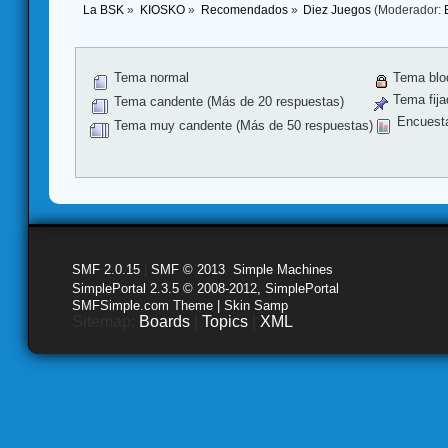
La BSK
»
KIOSKO
»
Recomendados
»
Diez Juegos
(Moderador:
Tema normal
Tema blo
Tema fija
Tema candente (Más de 20 respuestas)
Encuest
Tema muy candente (Más de 50 respuestas)
SMF 2.0.15
|
SMF © 2013
,
Simple Machines
SimplePortal 2.3.5 © 2008-2012, SimplePortal
SMFSimple.com Theme | Skin Samp
Sitemap:
Boards
|
Topics
|
XML