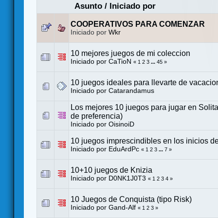
Asunto
/
Iniciado por
COOPERATIVOS PARA COMENZAR
Iniciado por
Wkr
10 mejores juegos de mi coleccion
Iniciado por
CaTioN
«
1
2
3
...
45
»
10 juegos ideales para llevarte de vacaci
Iniciado por
Catarandamus
Los mejores 10 juegos para jugar en Solita
de preferencia)
Iniciado por
OisinoiD
10 juegos imprescindibles en los inicios de
Iniciado por
EduArdPc
«
1
2
3
...
7
»
10+10 juegos de Knizia
Iniciado por
D0NK1J0T3
«
1
2
3
4
»
10 Juegos de Conquista (tipo Risk)
Iniciado por
Gand-Alf
«
1
2
3
»