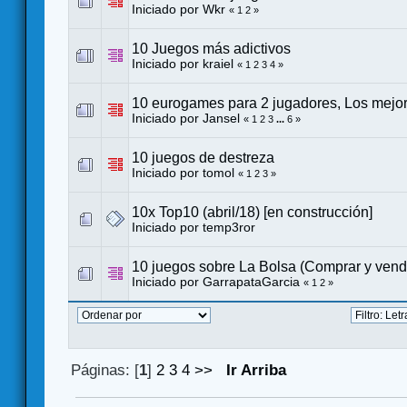
Iniciado por
Wkr
«
1
2
»
10 Juegos más adictivos
Iniciado por
kraiel
«
1
2
3
4
»
10 eurogames para 2 jugadores, Los mejo
Iniciado por
Jansel
«
1
2
3
...
6
»
10 juegos de destreza
Iniciado por
tomol
«
1
2
3
»
10x Top10 (abril/18) [en construcción]
Iniciado por
temp3ror
10 juegos sobre La Bolsa (Comprar y vend
Iniciado por
GarrapataGarcia
«
1
2
»
Páginas: [
1
]
2
3
4
>>
Ir Arriba