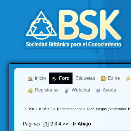
  Inicio
  Foro
Etiquetas
  Ezine
  Registrarse
  Webchat
  Ayuda
La BSK
»
KIOSKO
»
Recomendados
»
Diez Juegos
(Moderador:
B
Páginas: [
1
]
2
3
4
>>
Ir Abajo