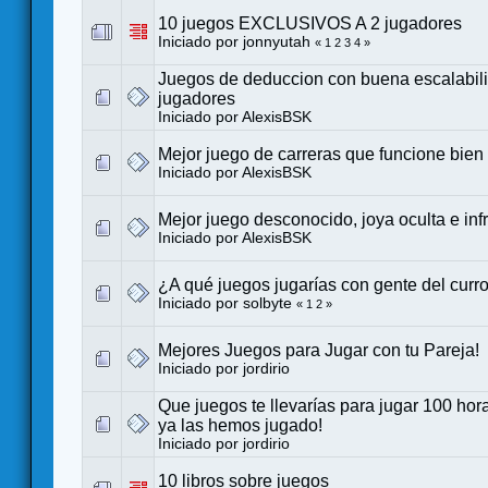
10 juegos EXCLUSIVOS A 2 jugadores
Iniciado por
jonnyutah
«
1
2
3
4
»
Juegos de deduccion con buena escalabilid
jugadores
Iniciado por
AlexisBSK
Mejor juego de carreras que funcione bien
Iniciado por
AlexisBSK
Mejor juego desconocido, joya oculta e inf
Iniciado por
AlexisBSK
¿A qué juegos jugarías con gente del curr
Iniciado por
solbyte
«
1
2
»
Mejores Juegos para Jugar con tu Pareja!
Iniciado por
jordirio
Que juegos te llevarías para jugar 100 ho
ya las hemos jugado!
Iniciado por
jordirio
10 libros sobre juegos