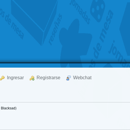
  Ingresar
  Registrarse
  Webchat
:
Blacksad
)