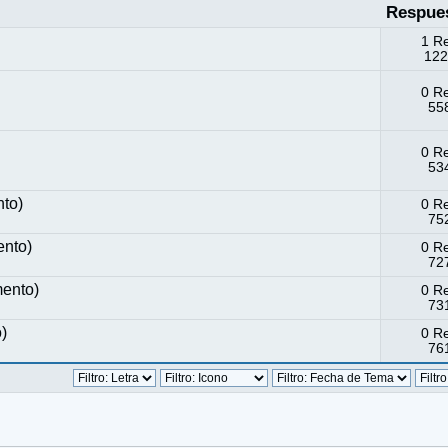
Respue
1 R
122
0 R
558
0 R
534
to)
0 R
752
nto)
0 R
727
ento)
0 R
731
)
0 R
761