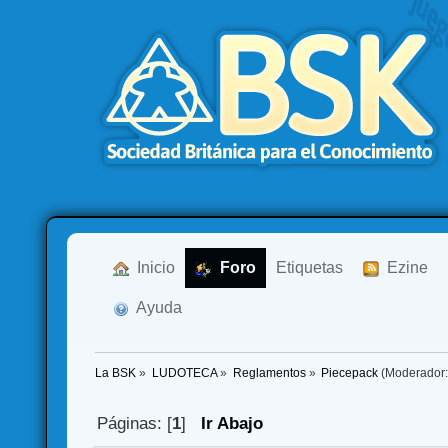
  Inicio
  Foro
Etiquetas
  Ezine
  Ayuda
La BSK
»
LUDOTECA
»
Reglamentos
»
Piecepack
(Moderador
Páginas: [
1
]
Ir Abajo