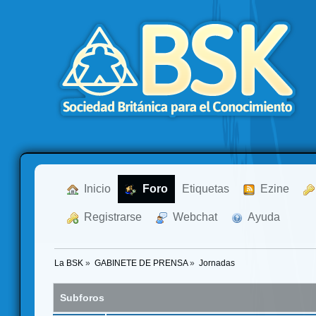
  Inicio
  Foro
Etiquetas
  Ezine
  Registrarse
  Webchat
  Ayuda
La BSK
»
GABINETE DE PRENSA
»
Jornadas
Subforos