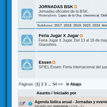
JORNADAS BSK
Jornadas oficiales de la BSK.
Moderadores:
Lopez de la Osa
,
chesirescat
,
Didi
Subforos
:
2017
,
2018
,
2019
,
2023
,
2024
,
Ant
Feria Jugar X Jugar
Feria Jugar X Jugar. Del 13 al 16 de m
Granollers.
Essen
SPIEL Essen: Feria internacional del ju
Páginas: [
1
]
2
3
...
54
>>
Ir Abajo
Asunto
/
Iniciado por
Agenda lúdica anual - Jornadas y even
Iniciado por
queroscia
«
1
2
3
...
7
»