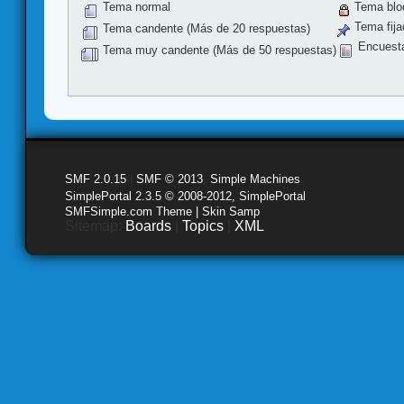
Tema normal
Tema blo
Tema fija
Tema candente (Más de 20 respuestas)
Encuest
Tema muy candente (Más de 50 respuestas)
SMF 2.0.15
|
SMF © 2013
,
Simple Machines
SimplePortal 2.3.5 © 2008-2012, SimplePortal
SMFSimple.com Theme | Skin Samp
Sitemap:
Boards
|
Topics
|
XML