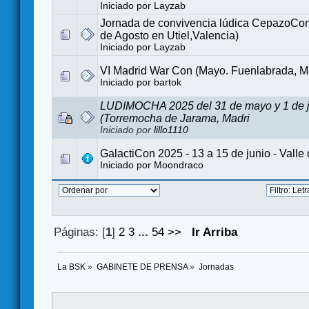
Iniciado por
Layzab
Jornada de convivencia lúdica CepazoCon
de Agosto en Utiel,Valencia)
Iniciado por
Layzab
VI Madrid War Con (Mayo. Fuenlabrada, M
Iniciado por
bartok
LUDIMOCHA 2025 del 31 de mayo y 1 de j
(Torremocha de Jarama, Madri
Iniciado por
lillo1110
GalactiCon 2025 - 13 a 15 de junio - Valle 
Iniciado por
Moondraco
Páginas: [
1
]
2
3
...
54
>>
Ir Arriba
La BSK
»
GABINETE DE PRENSA
»
Jornadas