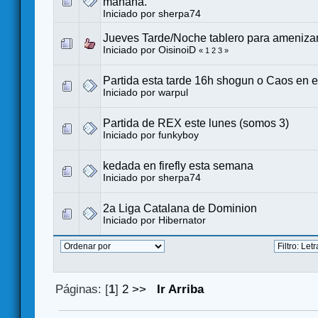
mañana.
Iniciado por
sherpa74
Jueves Tarde/Noche tablero para ameniza
Iniciado por
OisinoiD
«
1
2
3
»
Partida esta tarde 16h shogun o Caos en e
Iniciado por
warpul
Partida de REX este lunes (somos 3)
Iniciado por
funkyboy
kedada en firefly esta semana
Iniciado por
sherpa74
2a Liga Catalana de Dominion
Iniciado por
Hibernator
Páginas: [
1
]
2
>>
Ir Arriba