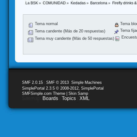
La BSK
»
COMUNIDAD
»
Kedadas
»
Barcelona
»
Firefly drinks
Tema normal
Tema blo
Tema fija
Tema candente (Más de 20 respuestas)
Encuest
Tema muy candente (Más de 50 respuestas)
SMF 2.0.15
|
SMF © 2013
,
Simple Machines
SimplePortal 2.3.5 © 2008-2012, SimplePortal
SMFSimple.com Theme | Skin Samp
Sitemap:
Boards
|
Topics
|
XML