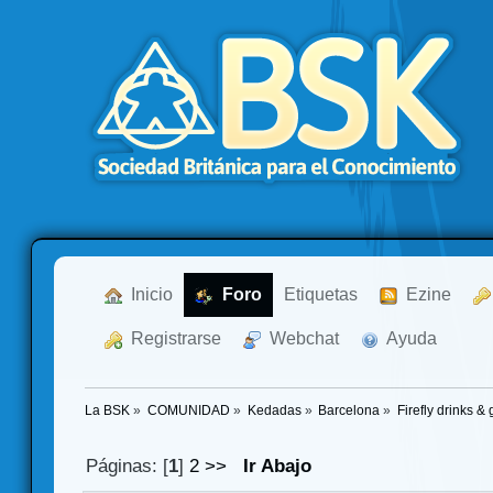
  Inicio
  Foro
Etiquetas
  Ezine
  Registrarse
  Webchat
  Ayuda
La BSK
»
COMUNIDAD
»
Kedadas
»
Barcelona
»
Firefly drinks 
Páginas: [
1
]
2
>>
Ir Abajo