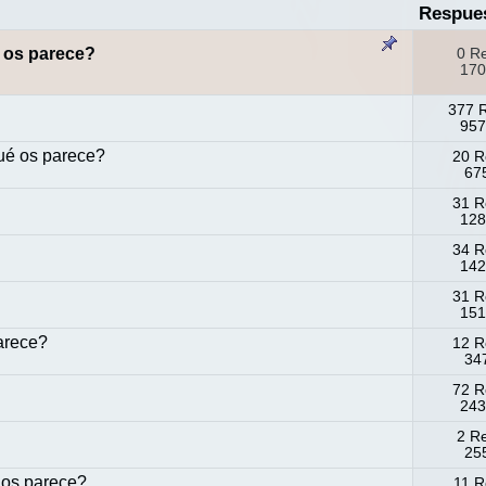
Respue
 os parece?
0 R
170
377 
957
qué os parece?
20 R
675
31 R
128
34 R
142
31 R
151
arece?
12 R
347
72 R
243
2 R
255
 os parece?
11 R