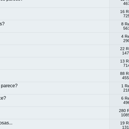
467
16 R
725
is?
8 R
561
4 R
290
22 R
147
13 R
714
88 R
455
s parece?
1 R
218
ce?
6 R
496
280 
1089
osas...
19 R
131