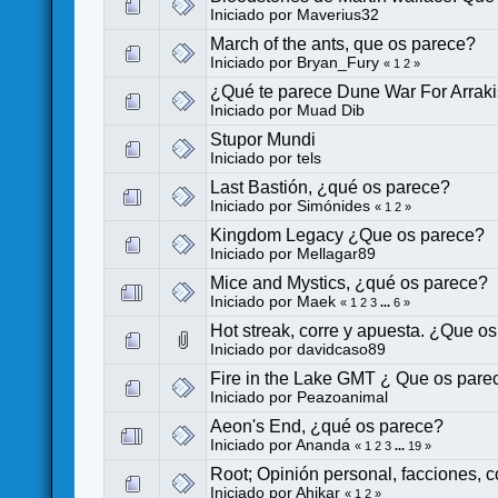
Iniciado por
Maverius32
March of the ants, que os parece?
Iniciado por
Bryan_Fury
«
1
2
»
¿Qué te parece Dune War For Arrak
Iniciado por
Muad Dib
Stupor Mundi
Iniciado por
tels
Last Bastión, ¿qué os parece?
Iniciado por
Simónides
«
1
2
»
Kingdom Legacy ¿Que os parece?
Iniciado por
Mellagar89
Mice and Mystics, ¿qué os parece?
Iniciado por
Maek
«
1
2
3
...
6
»
Hot streak, corre y apuesta. ¿Que o
Iniciado por
davidcaso89
Fire in the Lake GMT ¿ Que os pare
Iniciado por
Peazoanimal
Aeon's End, ¿qué os parece?
Iniciado por
Ananda
«
1
2
3
...
19
»
Root; Opinión personal, facciones, c
Iniciado por
Ahikar
«
1
2
»