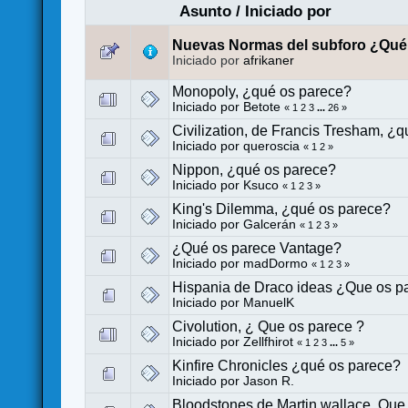
Asunto
/
Iniciado por
Nuevas Normas del subforo ¿Qué
Iniciado por
afrikaner
Monopoly, ¿qué os parece?
Iniciado por
Betote
«
1
2
3
...
26
»
Civilization, de Francis Tresham, ¿
Iniciado por
queroscia
«
1
2
»
Nippon, ¿qué os parece?
Iniciado por
Ksuco
«
1
2
3
»
King's Dilemma, ¿qué os parece?
Iniciado por
Galcerán
«
1
2
3
»
¿Qué os parece Vantage?
Iniciado por
madDormo
«
1
2
3
»
Hispania de Draco ideas ¿Que os p
Iniciado por
ManuelK
Civolution, ¿ Que os parece ?
Iniciado por
Zellfhirot
«
1
2
3
...
5
»
Kinfire Chronicles ¿qué os parece?
Iniciado por
Jason R.
Bloodstones de Martin wallace. Que