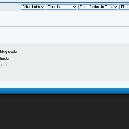
bloqueado
ijado
esta