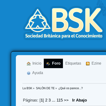
  Inicio
  Foro
Etiquetas
  Ezine
  Ayuda
La BSK
»
SALÓN DE TE
»
¿Qué os parece...?
Páginas: [
1
]
2
3
...
115
>>
Ir Abajo