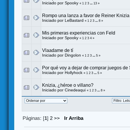
Iniciado por
Spooky
«
1
2
3
...
13
»
Rompo una lanza a favor de Reiner Knizia
Iniciado por
LeBastard
«
1
2
3
...
8
»
Mis primeras experiencias con Feld
Iniciado por
Spooky
«
1
2
3
4
»
Vlaadame de tí
Iniciado por
Dingolon
«
1
2
3
...
5
»
Por qué voy a dejar de comprar juegos de
Iniciado por
Hollyhock
«
1
2
3
...
5
»
Knizia, ¿héroe o villano?
Iniciado por
Cinedeaqui
«
1
2
3
...
8
»
Páginas: [
1
]
2
>>
Ir Arriba