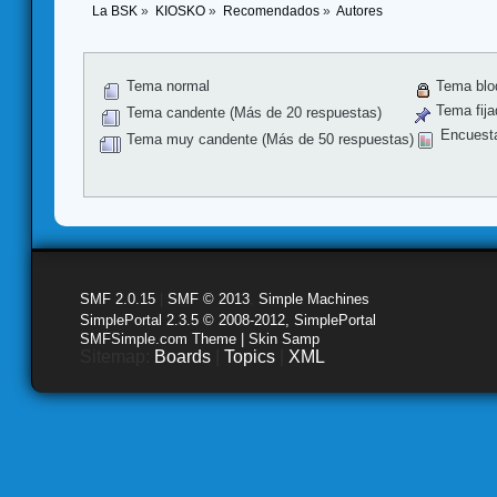
La BSK
»
KIOSKO
»
Recomendados
»
Autores
Tema normal
Tema blo
Tema fija
Tema candente (Más de 20 respuestas)
Encuest
Tema muy candente (Más de 50 respuestas)
SMF 2.0.15
|
SMF © 2013
,
Simple Machines
SimplePortal 2.3.5 © 2008-2012, SimplePortal
SMFSimple.com Theme | Skin Samp
Sitemap:
Boards
|
Topics
|
XML