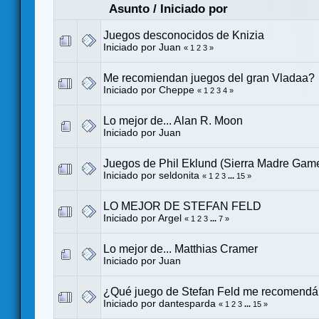
Asunto
/
Iniciado por
Juegos desconocidos de Knizia
Iniciado por
Juan
«
1
2
3
»
Me recomiendan juegos del gran Vladaa?
Iniciado por
Cheppe
«
1
2
3
4
»
Lo mejor de... Alan R. Moon
Iniciado por
Juan
Juegos de Phil Eklund (Sierra Madre Gam
Iniciado por
seldonita
«
1
2
3
...
15
»
LO MEJOR DE STEFAN FELD
Iniciado por
Argel
«
1
2
3
...
7
»
Lo mejor de... Matthias Cramer
Iniciado por
Juan
¿Qué juego de Stefan Feld me recomendá
Iniciado por
dantesparda
«
1
2
3
...
15
»