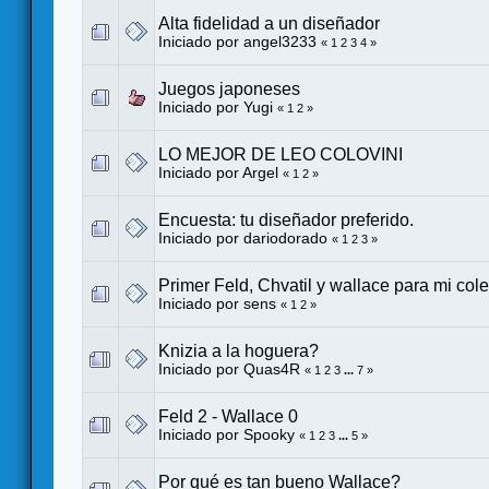
Alta fidelidad a un diseñador
Iniciado por
angel3233
«
1
2
3
4
»
Juegos japoneses
Iniciado por
Yugi
«
1
2
»
LO MEJOR DE LEO COLOVINI
Iniciado por
Argel
«
1
2
»
Encuesta: tu diseñador preferido.
Iniciado por
dariodorado
«
1
2
3
»
Primer Feld, Chvatil y wallace para mi col
Iniciado por
sens
«
1
2
»
Knizia a la hoguera?
Iniciado por
Quas4R
«
1
2
3
...
7
»
Feld 2 - Wallace 0
Iniciado por
Spooky
«
1
2
3
...
5
»
Por qué es tan bueno Wallace?