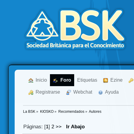
  Inicio
  Foro
Etiquetas
  Ezine
  Registrarse
  Webchat
  Ayuda
La BSK
»
KIOSKO
»
Recomendados
»
Autores
Páginas: [
1
]
2
>>
Ir Abajo