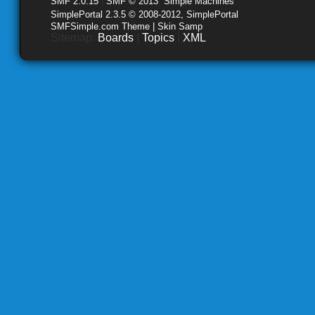
SMF 2.0.15
|
SMF © 2013
,
Simple Machines
SimplePortal 2.3.5 © 2008-2012, SimplePortal
SMFSimple.com Theme | Skin Samp
Sitemap:
Boards
|
Topics
|
XML