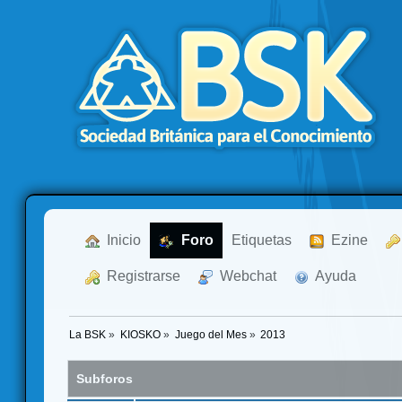
  Inicio
  Foro
Etiquetas
  Ezine
  Registrarse
  Webchat
  Ayuda
La BSK
»
KIOSKO
»
Juego del Mes
»
2013
Subforos