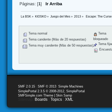
Páginas: [
1
]
Ir Arriba
La BSK
»
KIOSKO
»
Juego del Mes
»
2013
»
 Escape: The Curse 
Tema normal
Tema
bloqueado
Tema candente (Más de 20 respuestas)
Tema fija
Tema muy candente (Más de 50 respuestas)
Encuest
SMF 2.0.15
|
SMF © 2013
,
Simple Machines
SimplePortal 2.3.5 © 2008-2012, SimplePortal
SMFSimple.com Theme | Skin Samp
Sitemap:
Boards
|
Topics
|
XML