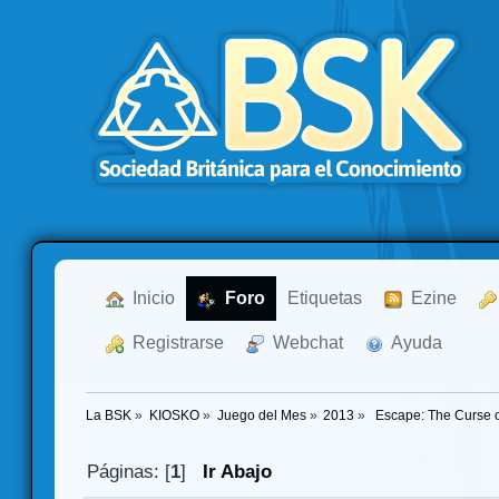
  Inicio
  Foro
Etiquetas
  Ezine
  Registrarse
  Webchat
  Ayuda
La BSK
»
KIOSKO
»
Juego del Mes
»
2013
»
 Escape: The Curse o
Páginas: [
1
]
Ir Abajo