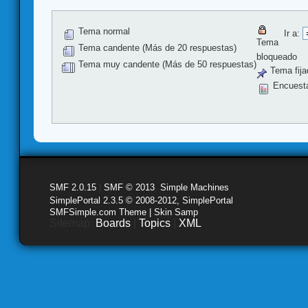
Tema normal
Ir a:
Tema
Tema candente (Más de 20 respuestas)
bloqueado
Tema muy candente (Más de 50 respuestas)
Tema fija
Encuest
SMF 2.0.15
|
SMF © 2013
,
Simple Machines
SimplePortal 2.3.5 © 2008-2012, SimplePortal
SMFSimple.com Theme | Skin Samp
Sitemap:
Boards
|
Topics
|
XML