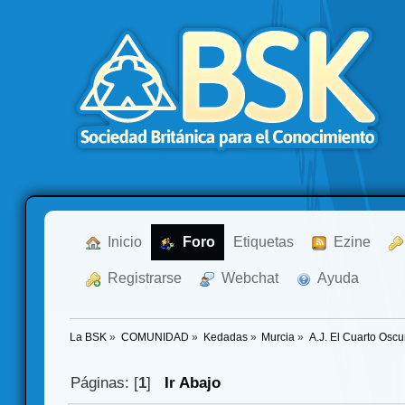
  Inicio
  Foro
Etiquetas
  Ezine
  Registrarse
  Webchat
  Ayuda
La BSK
»
COMUNIDAD
»
Kedadas
»
Murcia
»
A.J. El Cuarto Osc
Páginas: [
1
]
Ir Abajo