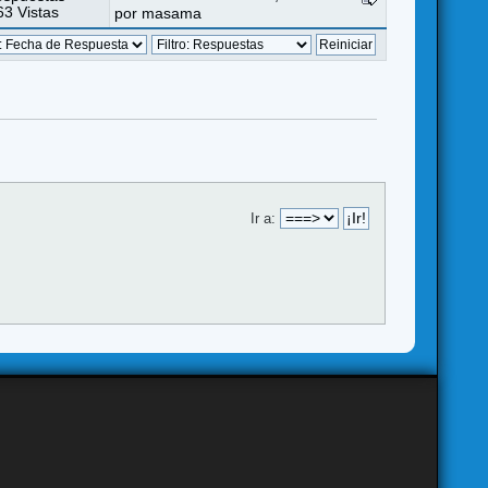
3 Vistas
por
masama
Ir a: