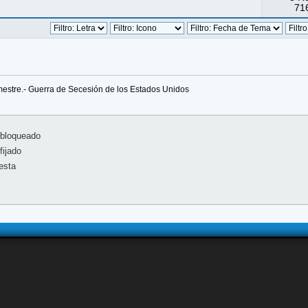
716
imestre.- Guerra de Secesión de los Estados Unidos
bloqueado
ijado
esta