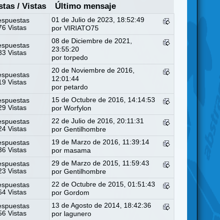
stas
/
Vistas
Último mensaje
01 de Julio de 2023, 18:52:49
espuestas
6 Vistas
por
VIRIATO75
08 de Diciembre de 2021,
espuestas
23:55:20
3 Vistas
por
torpedo
20 de Noviembre de 2016,
espuestas
12:01:44
9 Vistas
por
petardo
15 de Octubre de 2016, 14:14:53
espuestas
9 Vistas
por
Worfylon
22 de Julio de 2016, 20:11:31
espuestas
4 Vistas
por
Gentilhombre
19 de Marzo de 2016, 11:39:14
espuestas
6 Vistas
por
masama
29 de Marzo de 2015, 11:59:43
espuestas
3 Vistas
por
Gentilhombre
22 de Octubre de 2015, 01:51:43
espuestas
4 Vistas
por
Gordom
13 de Agosto de 2014, 18:42:36
espuestas
6 Vistas
por
lagunero