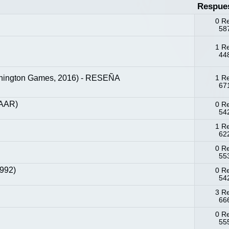
Respue
0 R
587
1 R
448
thington Games, 2016) - RESEÑA
1 R
671
(AAR)
0 R
542
1 R
622
0 R
553
1992)
0 R
542
3 R
666
0 R
555