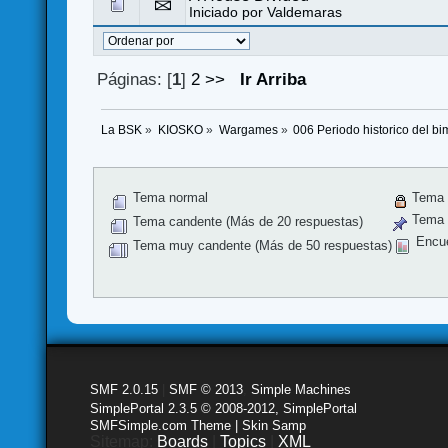
Iniciado por
Valdemaras
Páginas: [
1
]
2
>>
Ir Arriba
La BSK
»
KIOSKO
»
Wargames
»
006 Periodo historico del b
Tema normal
Tema 
Tema f
Tema candente (Más de 20 respuestas)
Encu
Tema muy candente (Más de 50 respuestas)
SMF 2.0.15
|
SMF © 2013
,
Simple Machines
SimplePortal 2.3.5 © 2008-2012, SimplePortal
SMFSimple.com Theme | Skin Samp
Sitemap:
Boards
|
Topics
|
XML