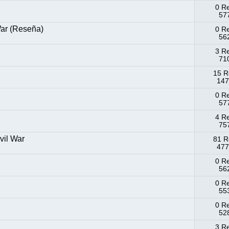
0 R
577
War (Reseña)
0 R
562
3 R
710
15 R
147
0 R
577
4 R
757
vil War
81 R
477
0 R
562
0 R
553
0 R
528
3 R