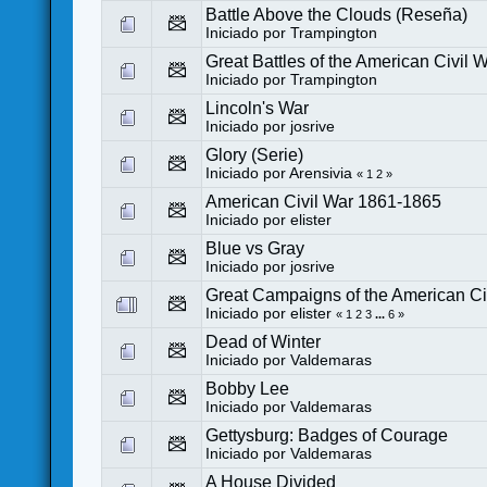
Battle Above the Clouds (Reseña)
Iniciado por Trampington
Great Battles of the American Civil 
Iniciado por Trampington
Lincoln's War
Iniciado por
josrive
Glory (Serie)
Iniciado por
Arensivia
«
1
2
»
American Civil War 1861-1865
Iniciado por
elister
Blue vs Gray
Iniciado por
josrive
Great Campaigns of the American Ci
Iniciado por
elister
«
1
2
3
...
6
»
Dead of Winter
Iniciado por
Valdemaras
Bobby Lee
Iniciado por
Valdemaras
Gettysburg: Badges of Courage
Iniciado por
Valdemaras
A House Divided