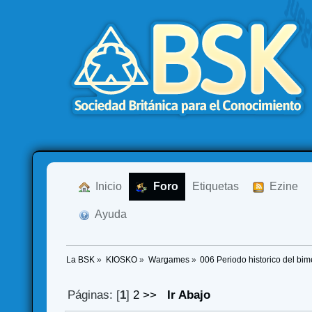
  Inicio
  Foro
Etiquetas
  Ezine
  Ayuda
La BSK
»
KIOSKO
»
Wargames
»
006 Periodo historico del bi
Páginas: [
1
]
2
>>
Ir Abajo