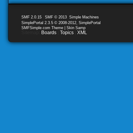
SMF 2.0.15
|
SMF © 2013
,
Simple Machines
SimplePortal 2.3.5 © 2008-2012, SimplePortal
SMFSimple.com Theme | Skin Samp
Sitemap:
Boards
|
Topics
|
XML