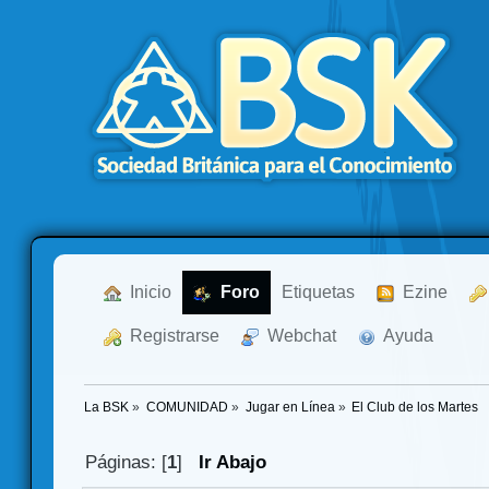
  Inicio
  Foro
Etiquetas
  Ezine
  Registrarse
  Webchat
  Ayuda
La BSK
»
COMUNIDAD
»
Jugar en Línea
»
El Club de los Martes
Páginas: [
1
]
Ir Abajo