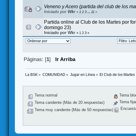
Veneno y Acero (partida del club de los mar
Iniciado por
Wkr
«
1
2
3
...
11
»
Partida online al Club de los Martes por fo
domingo 23)
Iniciado por
Wkr
«
1
2
3
»
Páginas: [
1
]
Ir Arriba
La BSK
»
COMUNIDAD
»
Jugar en Línea
»
El Club de los Martes
Tema normal
Tema blo
Tema fija
Tema candente (Más de 20 respuestas)
Encuest
Tema muy candente (Más de 50 respuestas)