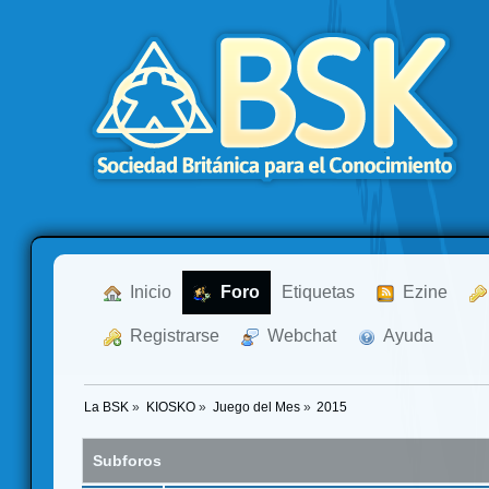
  Inicio
  Foro
Etiquetas
  Ezine
  Registrarse
  Webchat
  Ayuda
La BSK
»
KIOSKO
»
Juego del Mes
»
2015
Subforos