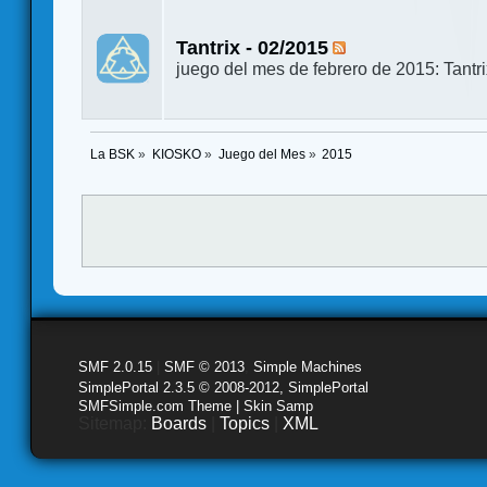
Tantrix - 02/2015
juego del mes de febrero de 2015: Tantr
La BSK
»
KIOSKO
»
Juego del Mes
»
2015
SMF 2.0.15
|
SMF © 2013
,
Simple Machines
SimplePortal 2.3.5 © 2008-2012, SimplePortal
SMFSimple.com Theme | Skin Samp
Sitemap:
Boards
|
Topics
|
XML