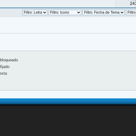
241
bloqueado
ijado
esta