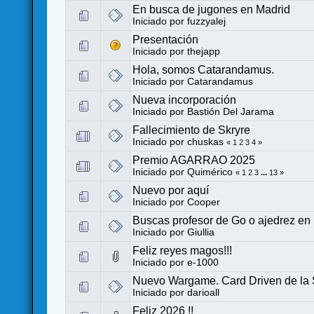
En busca de jugones en Madrid
Iniciado por
fuzzyalej
Presentación
Iniciado por
thejapp
Hola, somos Catarandamus.
Iniciado por
Catarandamus
Nueva incorporación
Iniciado por
Bastión Del Jarama
Fallecimiento de Skryre
Iniciado por
chuskas
«
1
2
3
4
»
Premio AGARRAO 2025
Iniciado por
Quimérico
«
1
2
3
...
13
»
Nuevo por aquí
Iniciado por
Cooper
Buscas profesor de Go o ajedrez en
Iniciado por
Giullia
Feliz reyes magos!!!
Iniciado por
e-1000
Nuevo Wargame. Card Driven de la
Iniciado por
darioall
Feliz 2026 !!