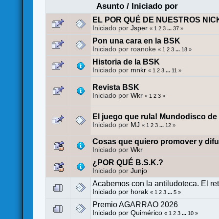
Asunto
/
Iniciado por
EL POR QUÉ DE NUESTROS NIC
Iniciado por
Jsper
«
1
2
3
...
37
»
Pon una cara en la BSK
Iniciado por roanoke
«
1
2
3
...
18
»
Historia de la BSK
Iniciado por
mnkr
«
1
2
3
...
11
»
Revista BSK
Iniciado por
Wkr
«
1
2
3
»
El juego que rula! Mundodisco de
Iniciado por
MJ
«
1
2
3
...
12
»
Cosas que quiero promover y difu
Iniciado por
Wkr
¿POR QUÉ B.S.K.?
Iniciado por
Junjo
Acabemos con la antiludoteca. El re
Iniciado por
horak
«
1
2
3
...
5
»
Premio AGARRAO 2026
Iniciado por
Quimérico
«
1
2
3
...
10
»