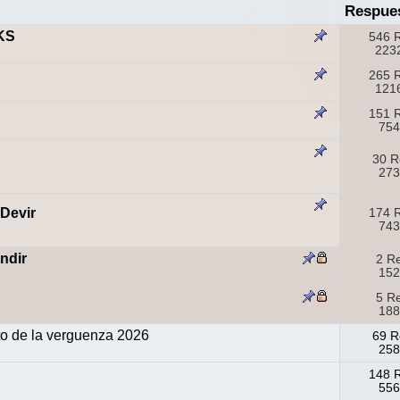
Respue
KS
546 
2232
265 
1216
151 
754
30 R
273
 Devir
174 
743
ndir
2 R
152
5 R
188
to de la verguenza 2026
69 R
258
148 
556