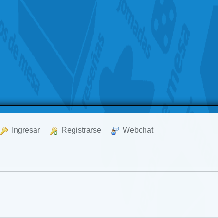
  Ingresar
  Registrarse
  Webchat