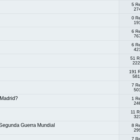
5 R
274
0 R
191
6 R
767
6 R
42
51 R
222
191 
581
7 R
501
 Madrid?
1 R
246
11 R
323
 Segunda Guerra Mundial
8 R
299
7 R