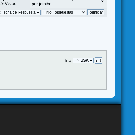
9 Vistas
por
jainibe
Ir a: