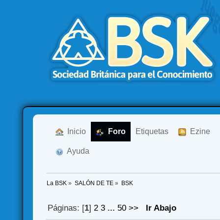
  Inicio
  Foro
Etiquetas
  Ezine
  Ayuda
La BSK
»
SALÓN DE TE
»
BSK
Páginas: [
1
]
2
3
...
50
>>
Ir Abajo