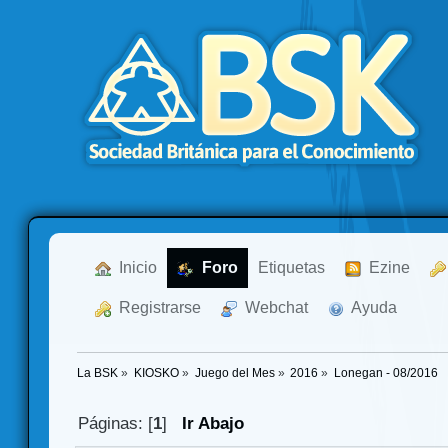
  Inicio
  Foro
Etiquetas
  Ezine
  Registrarse
  Webchat
  Ayuda
La BSK
»
KIOSKO
»
Juego del Mes
»
2016
»
Lonegan - 08/2016
Páginas: [
1
]
Ir Abajo