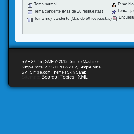
Tema normal
Tema blo
Tema fija
Tema candente (Más de 20 respuestas)
Encuest
Tema muy candente (Más de 50 respuestas)
SMF 2.0.15
|
SMF © 2013
,
Simple Machines
SimplePortal 2.3.5 © 2008-2012, SimplePortal
SMFSimple.com Theme | Skin Samp
Sitemap:
Boards
|
Topics
|
XML