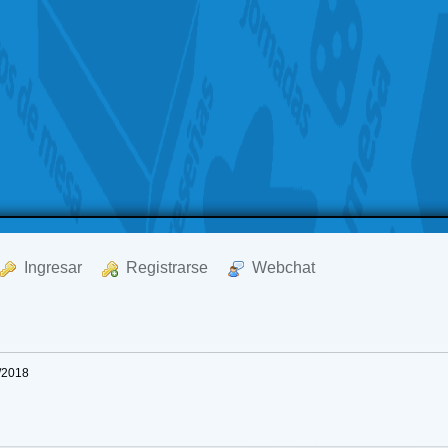
  Ingresar
  Registrarse
  Webchat
1/2018