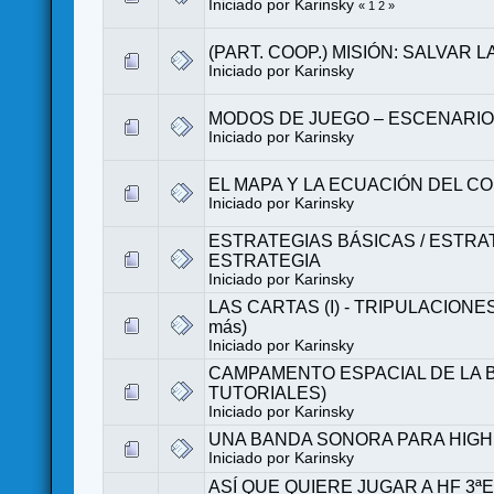
Iniciado por
Karinsky
«
1
2
»
(PART. COOP.) MISIÓN: SALVAR 
Iniciado por
Karinsky
MODOS DE JUEGO – ESCENARIOS
Iniciado por
Karinsky
EL MAPA Y LA ECUACIÓN DEL COHET
Iniciado por
Karinsky
ESTRATEGIAS BÁSICAS / ESTRA
ESTRATEGIA
Iniciado por
Karinsky
LAS CARTAS (I) - TRIPULACION
más)
Iniciado por
Karinsky
CAMPAMENTO ESPACIAL DE LA B
TUTORIALES)
Iniciado por
Karinsky
UNA BANDA SONORA PARA HIGH
Iniciado por
Karinsky
ASÍ QUE QUIERE JUGAR A HF 3ªED