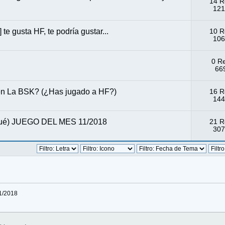
14 R
121
 te gusta HF, te podría gustar...
10 R
106
0 R
669
 en La BSK? (¿Has jugado a HF?)
16 R
144
qué) JUEGO DEL MES 11/2018
21 R
307
11/2018