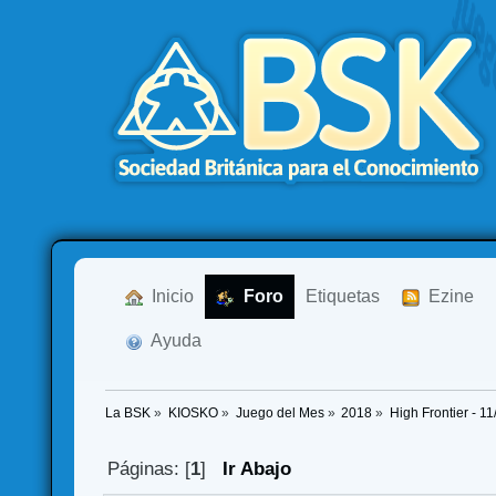
  Inicio
  Foro
Etiquetas
  Ezine
  Ayuda
La BSK
»
KIOSKO
»
Juego del Mes
»
2018
»
High Frontier - 1
Páginas: [
1
]
Ir Abajo