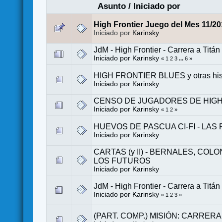
Asunto
/
Iniciado por
High Frontier Juego del Mes 11
Iniciado por
Karinsky
JdM - High Frontier - Carrera a Titán
Iniciado por
Karinsky
«
1
2
3
...
6
»
HIGH FRONTIER BLUES y otras histo
Iniciado por
Karinsky
CENSO DE JUGADORES DE HIGH FRO
Iniciado por
Karinsky
«
1
2
»
HUEVOS DE PASCUA CI-FI - LA
Iniciado por
Karinsky
CARTAS (y II) - BERNALES, C
LOS FUTUROS
Iniciado por
Karinsky
JdM - High Frontier - Carrera a Titán
Iniciado por
Karinsky
«
1
2
3
»
(PART. COMP.) MISIÓN: CARRERA