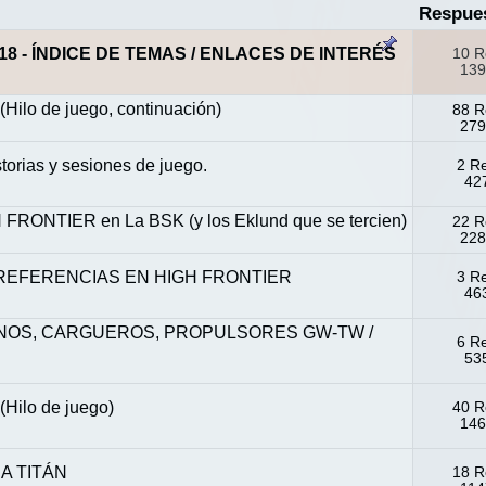
Respue
/2018 - ÍNDICE DE TEMAS / ENLACES DE INTERÉS
10 R
139
 (Hilo de juego, continuación)
88 R
279
rias y sesiones de juego.
2 R
427
NTIER en La BSK (y los Eklund que se tercien)
22 R
228
S REFERENCIAS EN HIGH FRONTIER
3 R
463
OLONOS, CARGUEROS, PROPULSORES GW-TW /
6 R
535
 (Hilo de juego)
40 R
146
 A TITÁN
18 R