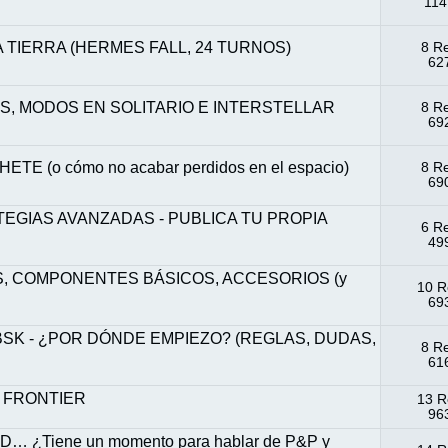
114
LA TIERRA (HERMES FALL, 24 TURNOS)
8 R
627
, MODOS EN SOLITARIO E INTERSTELLAR
8 R
692
E (o cómo no acabar perdidos en el espacio)
8 R
690
TEGIAS AVANZADAS - PUBLICA TU PROPIA
6 R
499
ES, COMPONENTES BÁSICOS, ACCESORIOS (y
10 R
693
SK - ¿POR DÓNDE EMPIEZO? (REGLAS, DUDAS,
8 R
616
 FRONTIER
13 R
963
… ¿Tiene un momento para hablar de P&P y