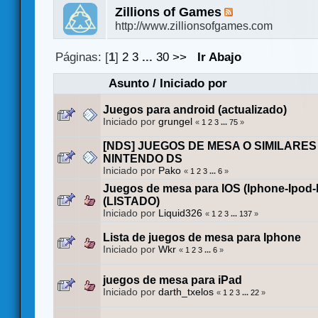
Zillions of Games
http://www.zillionsofgames.com
Páginas: [
1
]
2
3
...
30
>>
Ir Abajo
Asunto
/
Iniciado por
Juegos para android (actualizado)
Iniciado por
grungel
«
1
2
3
...
75
»
[NDS] JUEGOS DE MESA O SIMILARES
NINTENDO DS
Iniciado por
Pako
«
1
2
3
...
6
»
Juegos de mesa para IOS (Iphone-Ipod-
(LISTADO)
Iniciado por
Liquid326
«
1
2
3
...
137
»
Lista de juegos de mesa para Iphone
Iniciado por
Wkr
«
1
2
3
...
6
»
juegos de mesa para iPad
Iniciado por
darth_txelos
«
1
2
3
...
22
»