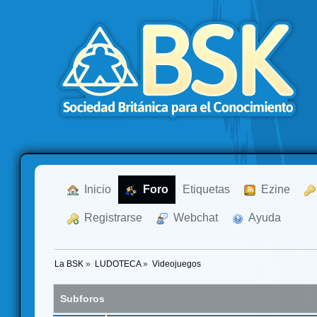
  Inicio
  Foro
Etiquetas
  Ezine
  Registrarse
  Webchat
  Ayuda
La BSK
»
LUDOTECA
»
Videojuegos
Subforos