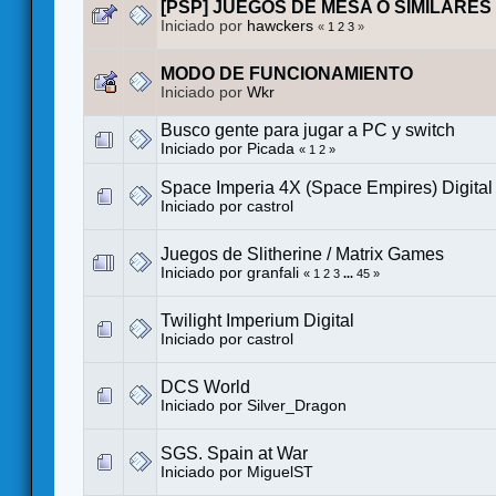
[PSP] JUEGOS DE MESA O SIMILARES
Iniciado por
hawckers
«
1
2
3
»
MODO DE FUNCIONAMIENTO
Iniciado por
Wkr
Busco gente para jugar a PC y switch
Iniciado por
Picada
«
1
2
»
Space Imperia 4X (Space Empires) Digital
Iniciado por
castrol
Juegos de Slitherine / Matrix Games
Iniciado por
granfali
«
1
2
3
...
45
»
Twilight Imperium Digital
Iniciado por
castrol
DCS World
Iniciado por
Silver_Dragon
SGS. Spain at War
Iniciado por
MiguelST