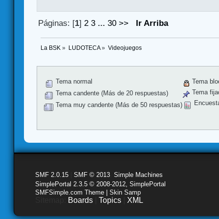
Páginas: [
1
]
2
3
...
30
>>
Ir Arriba
La BSK
»
LUDOTECA
»
Videojuegos
Tema normal
Tema blo
Tema fija
Tema candente (Más de 20 respuestas)
Encuest
Tema muy candente (Más de 50 respuestas)
SMF 2.0.15
|
SMF © 2013
,
Simple Machines
SimplePortal 2.3.5 © 2008-2012, SimplePortal
SMFSimple.com Theme | Skin Samp
Sitemap:
Boards
|
Topics
|
XML