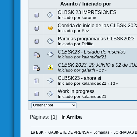
Asunto
/
Iniciado por
CLBSK 23 IMPRESIONES
Iniciado por
kurumir
Comida de inicio de las CLBSK 202
Iniciado por
Pez
Partidas programadas CLBSK2023
Iniciado por
Didiita
CLBSK23 - Listado de inscritos
Iniciado por
kalamidad21
CLBSK 2023. 29 JUNIO a 02 de 
Iniciado por
galarth
«
1
2
»
CLBSK23 - ahora si
Iniciado por
kalamidad21
«
1
2
»
Work in progress
Iniciado por
kalamidad21
Páginas: [
1
]
Ir Arriba
La BSK
»
GABINETE DE PRENSA
»
Jornadas
»
JORNADAS 