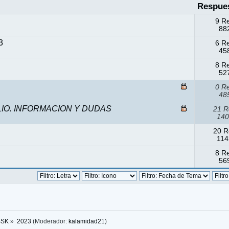
Respue
9 R
882
3
6 R
458
8 R
527
0 R
485
JULIO. INFORMACION Y DUDAS
21 R
140
20 R
114
8 R
569
BSK
»
2023
(Moderador:
kalamidad21
)