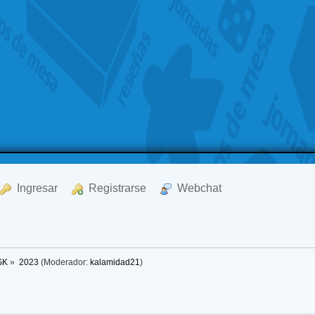
  Ingresar
  Registrarse
  Webchat
SK
»
2023
(Moderador:
kalamidad21
)