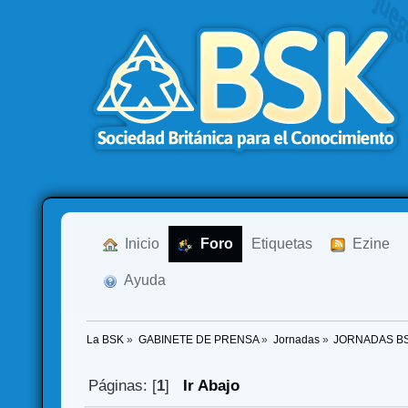
  Inicio
  Foro
Etiquetas
  Ezine
  Ayuda
La BSK
»
GABINETE DE PRENSA
»
Jornadas
»
JORNADAS B
Páginas: [
1
]
Ir Abajo