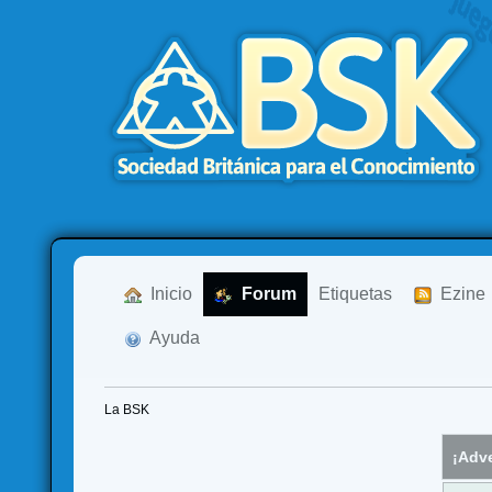
  Inicio
  Forum
Etiquetas
  Ezine
  Ayuda
La BSK
¡Adve