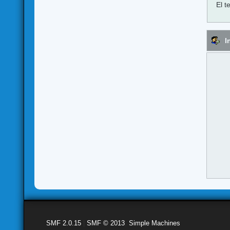
El t
I
SMF 2.0.15
|
SMF © 2013
,
Simple Machines