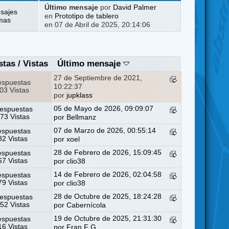
Último mensaje
por
David Palmer
sajes
en
Prototipo de tablero
mas
en 07 de Abril de 2025, 20:14:06
stas
/
Vistas
Último mensaje
27 de Septiembre de 2021,
espuestas
10:22:37
03 Vistas
por
jupklass
05 de Mayo de 2026, 09:09:07
espuestas
73 Vistas
por
Bellmanz
07 de Marzo de 2026, 00:55:14
espuestas
2 Vistas
por
xoel
28 de Febrero de 2026, 15:09:45
espuestas
7 Vistas
por
clio38
14 de Febrero de 2026, 02:04:58
espuestas
9 Vistas
por
clio38
28 de Octubre de 2025, 18:24:28
espuestas
52 Vistas
por
Cabernícola
19 de Octubre de 2025, 21:31:30
espuestas
6 Vistas
por
Fran F G