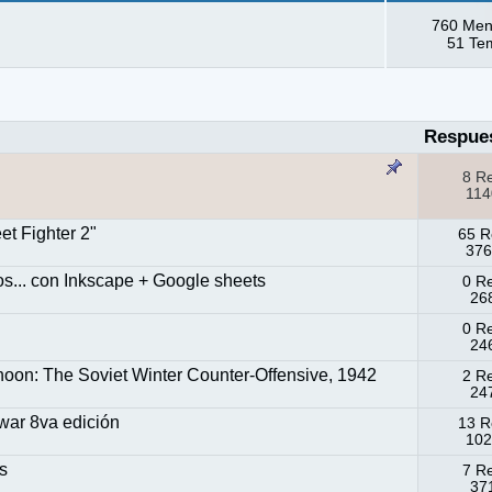
760 Men
51 Te
Respue
8 R
114
et Fighter 2"
65 R
376
os... con Inkscape + Google sheets
0 R
268
0 R
246
on: The Soviet Winter Counter-Offensive, 1942
2 R
247
war 8va edición
13 R
102
is
7 R
371