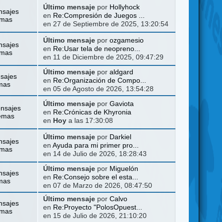
Último mensaje
por
Hollyhock
nsajes
en
Re:Compresión de Juegos ...
emas
en 27 de Septiembre de 2025, 13:20:54
Último mensaje
por
ozgamesio
nsajes
en
Re:Usar tela de neopreno...
emas
en 11 de Diciembre de 2025, 09:47:29
Último mensaje
por
aldgard
sajes
en
Re:Organización de Compo...
mas
en 05 de Agosto de 2026, 13:54:28
Último mensaje
por
Gaviota
nsajes
en
Re:Crónicas de Khyronia
emas
en
Hoy
a las 17:30:08
Último mensaje
por
Darkiel
nsajes
en
Ayuda para mi primer pro...
emas
en 14 de Julio de 2026, 18:28:43
Último mensaje
por
Miguelón
nsajes
en
Re:Consejo sobre el esta...
mas
en 07 de Marzo de 2026, 08:47:50
Último mensaje
por
Calvo
nsajes
en
Re:Proyecto "PolosOpuest...
emas
en 15 de Julio de 2026, 21:10:20