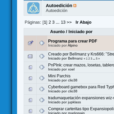
Autoedición
Autoedición
Páginas: [
1
]
2
3
...
13
>>
Ir Abajo
Asunto
/
Iniciado por
Programa para crear PDF
Iniciado por
Alpino
Creado por Bellmanz y Krs666: "Stre
Iniciado por
Bellmanz
«
1
2
3
...
5
»
PnPInk: crear mazos, losetas, tabler
Iniciado por
xoel
Mini Parchis
Iniciado por
clio38
Cyberboard gamebox para Red Typho
Iniciado por
clio38
tradumaquetación expansiones wiz-
Iniciado por
jupklass
Comprar carteritas tipo Expansiopol
Iniciado por
markspain