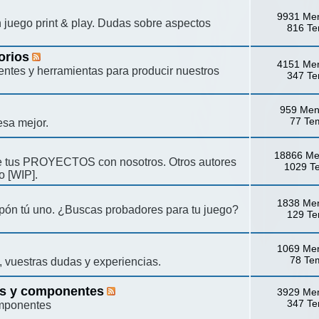
9931 Me
un juego print & play. Dudas sobre aspectos
816 T
orios
4151 Me
ntes y herramientas para producir nuestros
347 T
959 Men
77 Te
esa mejor.
18866 Me
e tus PROYECTOS con nosotros. Otros autores
1029 T
o [WIP].
1838 Me
opón tú uno. ¿Buscas probadores para tu juego?
129 T
1069 Me
78 Te
, vuestras dudas y experiencias.
as y componentes
3929 Me
347 T
omponentes