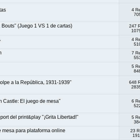
tas
4 R
705
 Bouts" (Juego 1 VS 1 de cartas)
247 
1079
A
4 R
510
n
7 R
553
5 R
848
pe a la República, 1931-1939"
648 
2835
n Castle: El juego de mesa"
6 R
522
rt del print&play "¡Grita Libertad!"
5 R
384
esa para plataforma online
23 R
191