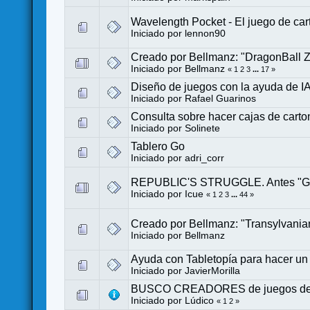
Wavelength Pocket - El juego de car
Iniciado por
lennon90
Creado por Bellmanz: "DragonBall Z
Iniciado por
Bellmanz
«
1
2
3
...
17
»
Diseño de juegos con la ayuda de I
Iniciado por
Rafael Guarinos
Consulta sobre hacer cajas de carto
Iniciado por
Solinete
Tablero Go
Iniciado por
adri_corr
REPUBLIC'S STRUGGLE. Antes "Gol
Iniciado por
Icue
«
1
2
3
...
44
»
Creado por Bellmanz: "Transylvania
Iniciado por
Bellmanz
Ayuda con Tabletopía para hacer un po
Iniciado por
JavierMorilla
BUSCO CREADORES de juegos de m
Iniciado por
Lúdico
«
1
2
»