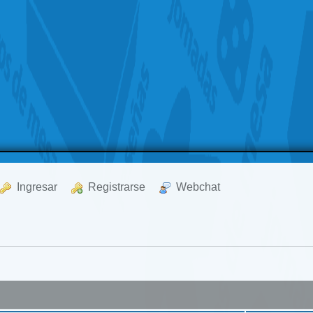
  Ingresar
  Registrarse
  Webchat