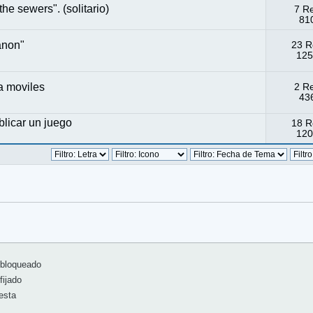
e sewers". (solitario)
7 R
810
anon"
23 R
125
a moviles
2 R
436
blicar un juego
18 R
120
bloqueado
ijado
esta