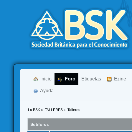
  Inicio
  Foro
Etiquetas
  Ezine
  Ayuda
La BSK
»
TALLERES
»
Talleres
Subforos