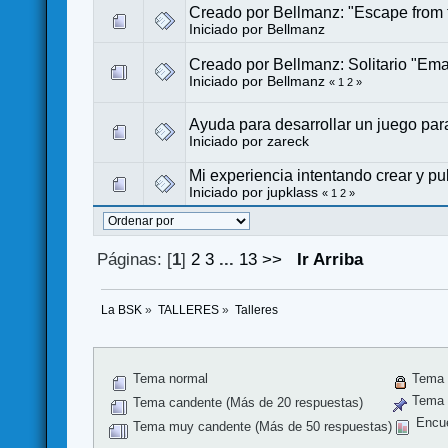
Creado por Bellmanz: "Escape from th
Iniciado por
Bellmanz
Creado por Bellmanz: Solitario "Em
Iniciado por
Bellmanz
«
1
2
»
Ayuda para desarrollar un juego par
Iniciado por
zareck
Mi experiencia intentando crear y pu
Iniciado por
jupklass
«
1
2
»
Páginas: [
1
]
2
3
...
13
>>
Ir Arriba
La BSK
»
TALLERES
»
Talleres
Tema normal
Tema 
Tema f
Tema candente (Más de 20 respuestas)
Encu
Tema muy candente (Más de 50 respuestas)