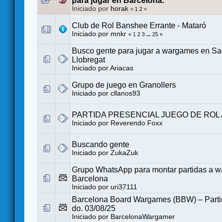
para jugar en Barcelona.
Iniciado por
horak
«
1
2
»
Club de Rol Banshee Errante - Mataró
Iniciado por
mnkr
«
1
2
3
...
25
»
Busco gente para jugar a wargames en San
Llobregat
Iniciado por
Ariacas
Grupo de juego en Granollers
Iniciado por
cllanos93
PARTIDA PRESENCIAL JUEGO DE ROL 
Iniciado por
Reverendo Foxx
Buscando gente
Iniciado por
ZukaZuk
Grupo WhatsApp para montar partidas a 
Barcelona
Iniciado por
uri37111
Barcelona Board Wargames (BBW) – Partid
do. 03/08/25
Iniciado por
BarcelonaWargamer