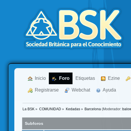
  Inicio
  Foro
Etiquetas
  Ezine
  Registrarse
  Webchat
  Ayuda
La BSK
»
COMUNIDAD
»
Kedadas
»
Barcelona
(Moderador:
balo
Subforos