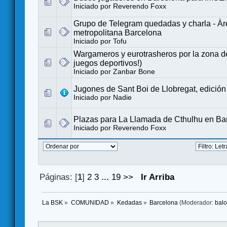
Iniciado por
Reverendo Foxx
Grupo de Telegram quedadas y charla - Àr
metropolitana Barcelona
Iniciado por
Tofu
Wargameros y eurotrasheros por la zona de
juegos deportivos!)
Iniciado por
Zanbar Bone
Jugones de Sant Boi de Llobregat, edición 
Iniciado por
Nadie
Plazas para La Llamada de Cthulhu en Ba
Iniciado por
Reverendo Foxx
Páginas: [
1
]
2
3
...
19
>>
Ir Arriba
La BSK
»
COMUNIDAD
»
Kedadas
»
Barcelona
(Moderador:
bal