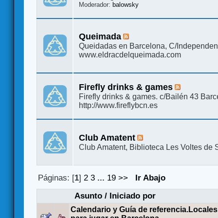
Moderador:
balowsky
Queimada
Queidadas en Barcelona, C/Independen
www.eldracdelqueimada.com
Firefly drinks & games
Firefly drinks & games. c/Bailén 43 Bar
http://www.fireflybcn.es
Club Amatent
Club Amatent, Biblioteca Les Voltes de 
Páginas: [
1
]
2
3
...
19
>>
Ir Abajo
Asunto
/
Iniciado por
Calendario y Guía de referencia.Locales