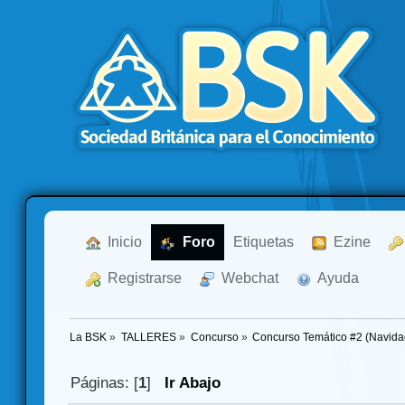
  Inicio
  Foro
Etiquetas
  Ezine
  Registrarse
  Webchat
  Ayuda
La BSK
»
TALLERES
»
Concurso
»
Concurso Temático #2 (Navida
Páginas: [
1
]
Ir Abajo