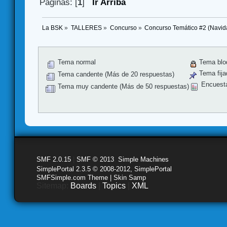
Páginas: [
1
]
Ir Arriba
La BSK
»
TALLERES
»
Concurso
»
Concurso Temático #2 (Navid
Tema normal
Tema blo
Tema fija
Tema candente (Más de 20 respuestas)
Encuest
Tema muy candente (Más de 50 respuestas)
SMF 2.0.15
|
SMF © 2013
,
Simple Machines
SimplePortal 2.3.5 © 2008-2012, SimplePortal
SMFSimple.com Theme | Skin Samp
Sitemap:
Boards
|
Topics
|
XML