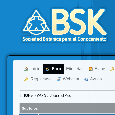
  Inicio
  Foro
Etiquetas
  Ezine
  Registrarse
  Webchat
  Ayuda
La BSK
»
KIOSKO
»
Juego del Mes
Subforos