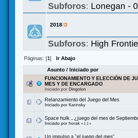
Subforos
:
Lonegan - 
2018
Subforos
:
High Frontie
Páginas: [
1
]
Ir Abajo
Asunto
/
Iniciado por
FUNCIONAMIENTO Y ELECCIÓN DE J
MES Y DE ENCARGADO
Iniciado por
Dingolon
Relanzamiento del Juego del Mes
Iniciado por
Karinsky
Space hulk .. ¿juego del mes de Septiemb
Iniciado por
horak
«
1
2
»
Un impulso a "el juego del mes"