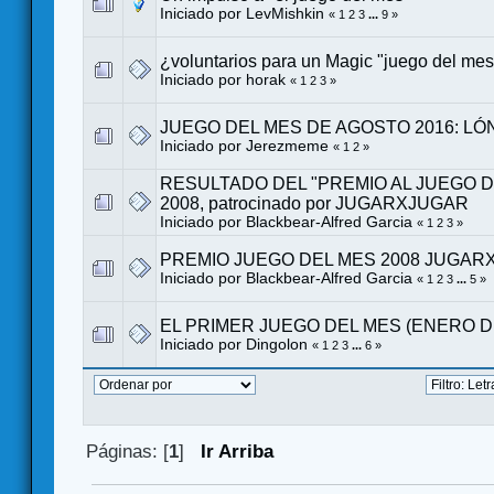
Iniciado por LevMishkin
«
1
2
3
...
9
»
¿voluntarios para un Magic "juego del me
Iniciado por
horak
«
1
2
3
»
JUEGO DEL MES DE AGOSTO 2016: L
Iniciado por
Jerezmeme
«
1
2
»
RESULTADO DEL "PREMIO AL JUEGO DE
2008, patrocinado por JUGARXJUGAR
Iniciado por
Blackbear-Alfred Garcia
«
1
2
3
»
PREMIO JUEGO DEL MES 2008 JUGAR
Iniciado por
Blackbear-Alfred Garcia
«
1
2
3
...
5
»
EL PRIMER JUEGO DEL MES (ENERO DE
Iniciado por
Dingolon
«
1
2
3
...
6
»
Páginas: [
1
]
Ir Arriba