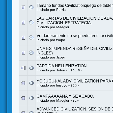
Tamaño fundas Civilization:juego de tabler
Iniciado por
Ferris
LAS CARTAS DE CIVILIZACIÓN DE AD
CIVILIZACION. ESTRATEGIA.
Iniciado por
Maeglor
Verdaderamente no se puede reeditar civi
Iniciado por
txapo
UNA ESTUPENDA RESEÑA DEL CIVILIZ
INGLÉS)
Iniciado por
Jsper
PARTIDA HELLENIZATION
Iniciado por
Jotón
«
1
2
3
...
5
»
YO JUGUé AL ADV. CIVILIZATION PA
Iniciado por
luisoyo
«
1
2
3
»
CAMPAAAAANA Y SE ACABÓ.
Iniciado por
Maeglor
«
1
2
»
ADVANCED CIVILIZATION. SESIÓN DE