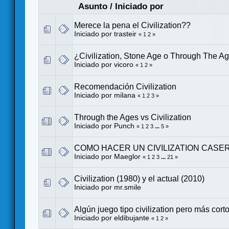
Asunto
/
Iniciado por
Merece la pena el Civilization??
Iniciado por
trasteir
«
1
2
»
¿Civilization, Stone Age o Through The A
Iniciado por
vicoro
«
1
2
»
Recomendación Civilization
Iniciado por
milana
«
1
2
3
»
Through the Ages vs Civilization
Iniciado por
Punch
«
1
2
3
...
5
»
COMO HACER UN CIVILIZATION CASE
Iniciado por
Maeglor
«
1
2
3
...
21
»
Civilization (1980) y el actual (2010)
Iniciado por
mr.smile
Algún juego tipo civilization pero más cort
Iniciado por
eldibujante
«
1
2
»