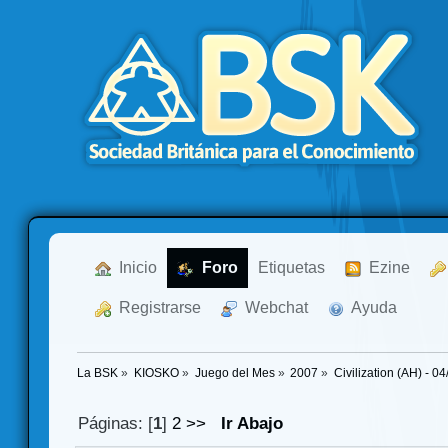
  Inicio
  Foro
Etiquetas
  Ezine
  Registrarse
  Webchat
  Ayuda
La BSK
»
KIOSKO
»
Juego del Mes
»
2007
»
Civilization (AH) - 0
Páginas: [
1
]
2
>>
Ir Abajo