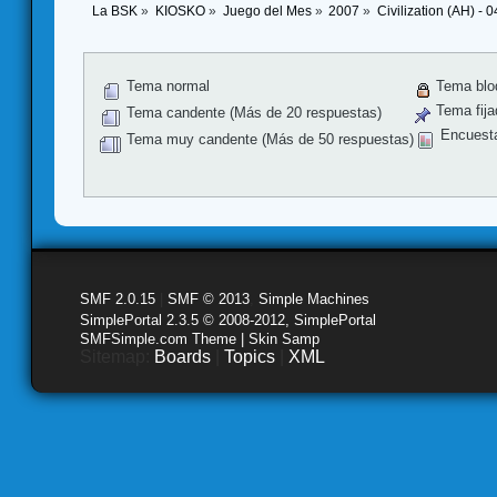
La BSK
»
KIOSKO
»
Juego del Mes
»
2007
»
Civilization (AH) - 
Tema normal
Tema blo
Tema fija
Tema candente (Más de 20 respuestas)
Encuest
Tema muy candente (Más de 50 respuestas)
SMF 2.0.15
|
SMF © 2013
,
Simple Machines
SimplePortal 2.3.5 © 2008-2012, SimplePortal
SMFSimple.com Theme | Skin Samp
Sitemap:
Boards
|
Topics
|
XML