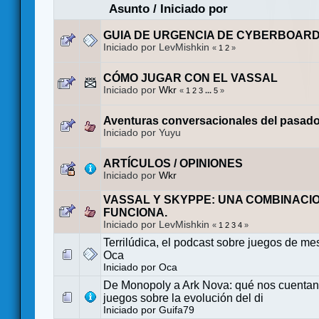
Asunto
/
Iniciado por
GUIA DE URGENCIA DE CYBERBOAR
Iniciado por LevMishkin
«
1
2
»
CÓMO JUGAR CON EL VASSAL
Iniciado por
Wkr
«
1
2
3
...
5
»
Aventuras conversacionales del pasado 
Iniciado por Yuyu
ARTÍCULOS / OPINIONES
Iniciado por
Wkr
VASSAL Y SKYPPE: UNA COMBINACI
FUNCIONA.
Iniciado por LevMishkin
«
1
2
3
4
»
Terrilúdica, el podcast sobre juegos de mes
Oca
Iniciado por
Oca
De Monopoly a Ark Nova: qué nos cuentan
juegos sobre la evolución del di
Iniciado por
Guifa79