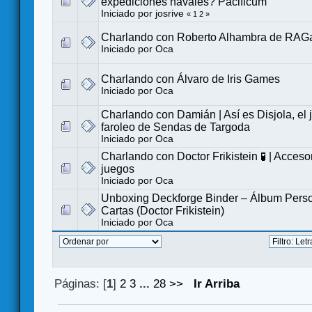
expediciones navales? Pacificum
Iniciado por
josrive
«
1
2
»
Charlando con Roberto Alhambra de RA
Iniciado por
Oca
Charlando con Álvaro de Iris Games
Iniciado por
Oca
Charlando con Damián | Así es Disjola, el
faroleo de Sendas de Targoda
Iniciado por
Oca
Charlando con Doctor Frikistein 🧪 | Acceso
juegos
Iniciado por
Oca
Unboxing Deckforge Binder – Álbum Perso
Cartas (Doctor Frikistein)
Iniciado por
Oca
Páginas: [
1
]
2
3
...
28
>>
Ir Arriba