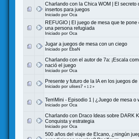
Charlando con la Chica WOM | El secreto 
insertos para juegos
Iniciado por
Oca
REFUGIO | El juego de mesa que te pone e
una persona refugiada
Iniciado por
Oca
Jugar a juegos de mesa con un ciego
Iniciado por
EbaN
Charlando con el autor de 7a: ¡Escala com
nació el juego
Iniciado por
Oca
Presente y futuro de la IA en los juegos d
Iniciado por
ulises7
«
1
2
»
TerriMini - Episodio 1 | ¿Juego de mesa 
Iniciado por
Oca
Charlando con Draco Ideas sobre DARK
Conquista y estrategia
Iniciado por
Oca
500 años del viaje de Elcano, ¿ningún jue