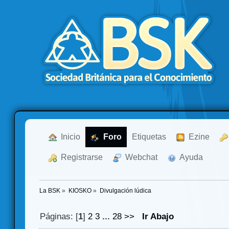
  Inicio
  Foro
Etiquetas
  Ezine
  Registrarse
  Webchat
  Ayuda
La BSK
»
KIOSKO
»
Divulgación lúdica
Páginas: [
1
]
2
3
...
28
>>
Ir Abajo