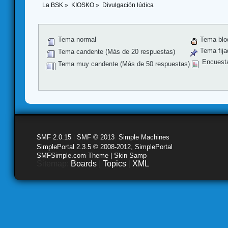
La BSK
»
KIOSKO
»
Divulgación lúdica
Tema normal
Tema blo
Tema fija
Tema candente (Más de 20 respuestas)
Encuest
Tema muy candente (Más de 50 respuestas)
SMF 2.0.15
|
SMF © 2013
,
Simple Machines
SimplePortal 2.3.5 © 2008-2012, SimplePortal
SMFSimple.com Theme | Skin Samp
Sitemap:
Boards
|
Topics
|
XML