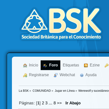
  Inicio
  Foro
Etiquetas
  Ezine
  Registrarse
  Webchat
  Ayuda
La BSK
»
COMUNIDAD
»
Jugar en Línea
»
Werewolf y sucedáneo
Páginas: [
1
]
2
3
...
8
>>
Ir Abajo