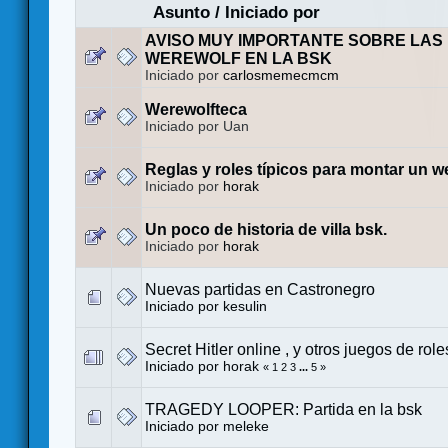
Asunto
/
Iniciado por
AVISO MUY IMPORTANTE SOBRE LAS
WEREWOLF EN LA BSK
Iniciado por
carlosmemecmcm
Werewolfteca
Iniciado por Uan
Reglas y roles típicos para montar un w
Iniciado por
horak
Un poco de historia de villa bsk.
Iniciado por
horak
Nuevas partidas en Castronegro
Iniciado por
kesulin
Secret Hitler online , y otros juegos de role
Iniciado por
horak
«
1
2
3
...
5
»
TRAGEDY LOOPER: Partida en la bsk
Iniciado por
meleke