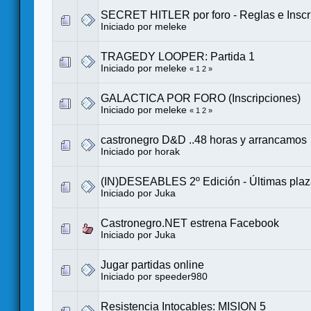
SECRET HITLER por foro - Reglas e Inscr
Iniciado por
meleke
TRAGEDY LOOPER: Partida 1
Iniciado por
meleke
«
1
2
»
GALACTICA POR FORO (Inscripciones)
Iniciado por
meleke
«
1
2
»
castronegro D&D ..48 horas y arrancamos
Iniciado por
horak
(IN)DESEABLES 2º Edición - Últimas pla
Iniciado por
Juka
Castronegro.NET estrena Facebook
Iniciado por
Juka
Jugar partidas online
Iniciado por
speeder980
Resistencia Intocables: MISION 5