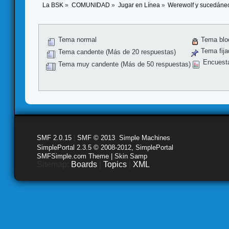
La BSK
»
COMUNIDAD
»
Jugar en Línea
»
Werewolf y sucedáne
Tema normal
Tema blo
Tema fija
Tema candente (Más de 20 respuestas)
Encuest
Tema muy candente (Más de 50 respuestas)
SMF 2.0.15
|
SMF © 2013
,
Simple Machines
SimplePortal 2.3.5 © 2008-2012, SimplePortal
SMFSimple.com Theme | Skin Samp
Sitemap:
Boards
|
Topics
|
XML