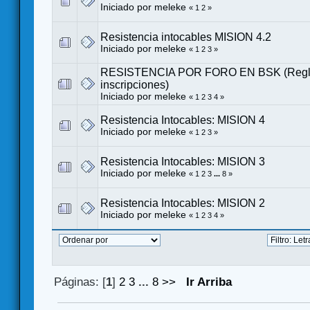
Iniciado por
meleke
«
1
2
»
Resistencia intocables MISION 4.2
Iniciado por
meleke
«
1
2
3
»
RESISTENCIA POR FORO EN BSK (Regl
inscripciones)
Iniciado por
meleke
«
1
2
3
4
»
Resistencia Intocables: MISION 4
Iniciado por
meleke
«
1
2
3
»
Resistencia Intocables: MISION 3
Iniciado por
meleke
«
1
2
3
...
8
»
Resistencia Intocables: MISION 2
Iniciado por
meleke
«
1
2
3
4
»
Páginas: [
1
]
2
3
...
8
>>
Ir Arriba