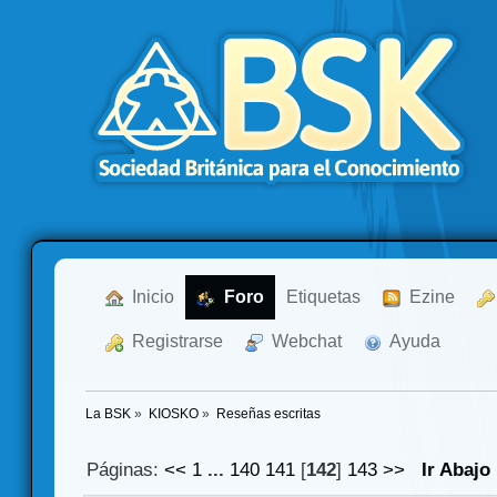
  Inicio
  Foro
Etiquetas
  Ezine
  Registrarse
  Webchat
  Ayuda
La BSK
»
KIOSKO
»
Reseñas escritas
Páginas:
<<
1
...
140
141
[
142
]
143
>>
Ir Abajo