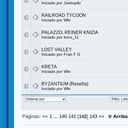
Iniciado por
Joekopiki
RAILROAD TYCOON
Iniciado por
Wkr
PALAZZO, REINER KNIZIA
Iniciado por
kons_11
LOST VALLEY
Iniciado por
Fran F G
KRETA
Iniciado por
Wkr
BYZANTIUM (Reseña)
Iniciado por
Wkr
Páginas:
<<
1
...
140
141
[
142
]
143
>>
Ir Arriba