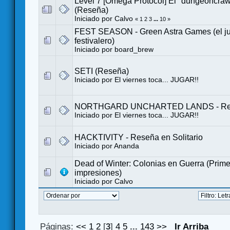
Level 7 [Omega Protocol] El "dungeoncrawle
(Reseña)
Iniciado por
Calvo
«
1
2
3
...
10
»
FEST SEASON - Green Astra Games (el j
festivalero)
Iniciado por
board_brew
SETI (Reseña)
Iniciado por
El viernes toca... JUGAR!!
NORTHGARD UNCHARTED LANDS - Re
Iniciado por
El viernes toca... JUGAR!!
HACKTIVITY - Reseña en Solitario
Iniciado por
Ananda
Dead of Winter: Colonias en Guerra (Prim
impresiones)
Iniciado por
Calvo
Páginas:
<<
1
2
[
3
]
4
5
...
143
>>
Ir Arriba