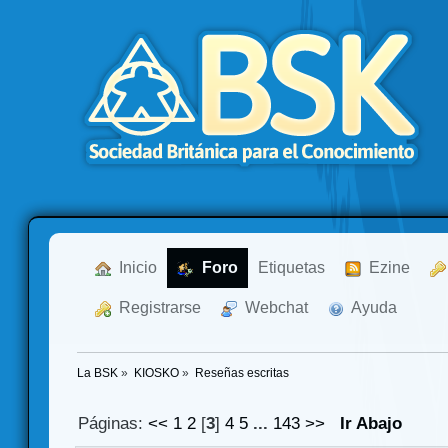
  Inicio
  Foro
Etiquetas
  Ezine
  Registrarse
  Webchat
  Ayuda
La BSK
»
KIOSKO
»
Reseñas escritas
Páginas:
<<
1
2
[
3
]
4
5
...
143
>>
Ir Abajo