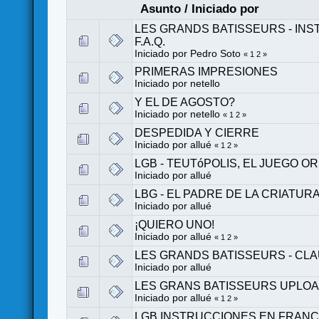
Asunto
/
Iniciado por
LES GRANDS BATISSEURS - IN
F.A.Q.
Iniciado por
Pedro Soto
«
1
2
»
PRIMERAS IMPRESIONES
Iniciado por
netello
Y EL DE AGOSTO?
Iniciado por
netello
«
1
2
»
DESPEDIDA Y CIERRE
Iniciado por
allué
«
1
2
»
LGB - TEUTóPOLIS, EL JUEGO OR
Iniciado por
allué
LBG - EL PADRE DE LA CRIATUR
Iniciado por
allué
¡QUIERO UNO!
Iniciado por
allué
«
1
2
»
LES GRANDS BATISSEURS - CLAU
Iniciado por
allué
LES GRANS BATISSEURS UPLO
Iniciado por
allué
«
1
2
»
LGB INSTRUCCIONES EN FRAN