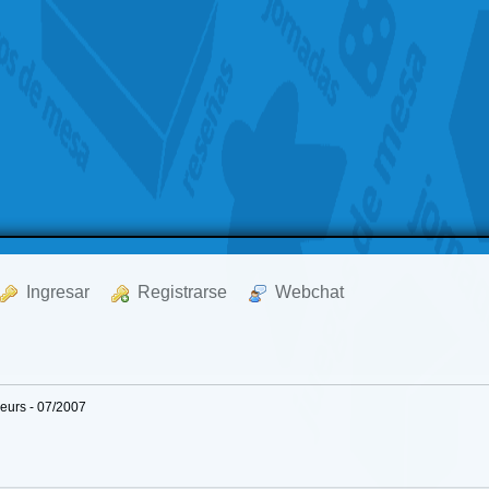
  Ingresar
  Registrarse
  Webchat
seurs - 07/2007