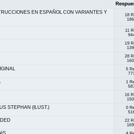
Respue
STRUCCIONES EN ESPAÑOL CON VARIANTES Y
18 R
186
11 R
944
19 R
139
28 R
160
IGINAL
5 R
773
A
1 R
587
16 R
150
S STEPHAN (ILUST.)
0 R
516
ADED
22 R
169
CéS
4 R