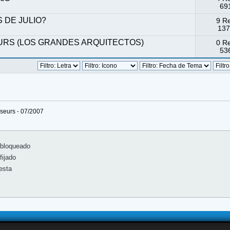
691
S DE JULIO?
9 R
137
URS (LOS GRANDES ARQUITECTOS)
0 R
536
sseurs - 07/2007
bloqueado
ijado
esta