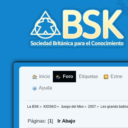
  Inicio
  Foro
Etiquetas
  Ezine
  Ayuda
La BSK
»
KIOSKO
»
Juego del Mes
»
2007
»
Les grands batis
Páginas: [
1
]
Ir Abajo