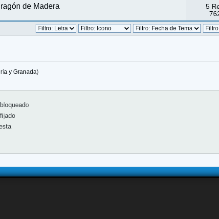
Dragón de Madera
5 R
762
ería y Granada)
bloqueado
ijado
esta