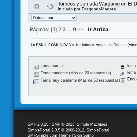
Torneos y Jornada Wargame en El 
Iniciado por
DragondeMadera
Páginas: [
1
]
2
3
...
9
>>
Ir Arriba
La BSK
»
COMUNIDAD
»
Kedadas
»
Andalucía Oriental (Alm
Tema normal
Tema 
Tema f
Tema candente (Más de 20 respuestas)
Encu
Tema muy candente (Más de 50 respuestas)
SMF 2.0.15
|
SMF © 2013
,
Simple Machines
SimplePortal 2.3.5 © 2008-2012, SimplePortal
SMFSimple.com Theme | Skin Samp