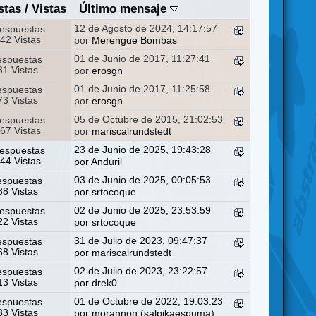
stas
/
Vistas
Último mensaje
12 de Agosto de 2024, 14:17:57
espuestas
42 Vistas
por
Merengue Bombas
01 de Junio de 2017, 11:27:41
espuestas
1 Vistas
por
erosgn
01 de Junio de 2017, 11:25:58
espuestas
3 Vistas
por
erosgn
05 de Octubre de 2015, 21:02:53
espuestas
67 Vistas
por
mariscalrundstedt
23 de Junio de 2025, 19:43:28
espuestas
44 Vistas
por
Anduril
03 de Junio de 2025, 00:05:53
espuestas
8 Vistas
por
srtocoque
02 de Junio de 2025, 23:53:59
espuestas
2 Vistas
por
srtocoque
31 de Julio de 2023, 09:47:37
espuestas
8 Vistas
por
mariscalrundstedt
02 de Julio de 2023, 23:22:57
espuestas
3 Vistas
por
drek0
01 de Octubre de 2022, 19:03:23
espuestas
3 Vistas
por
morannon (salpikaespuma)