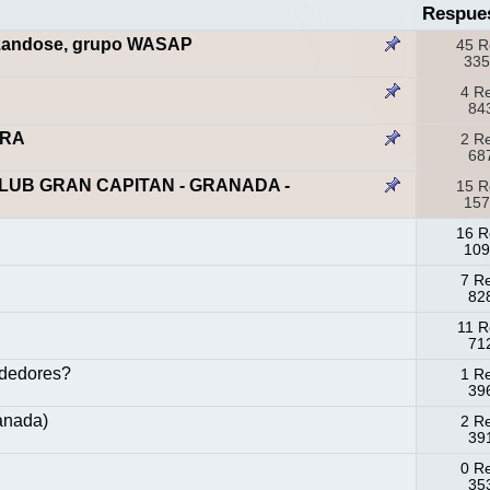
Respue
zandose, grupo WASAP
45 R
335
4 R
843
ERA
2 R
687
LUB GRAN CAPITAN - GRANADA -
15 R
157
16 R
109
7 R
828
11 R
712
ededores?
1 R
396
ranada)
2 R
391
0 R
353