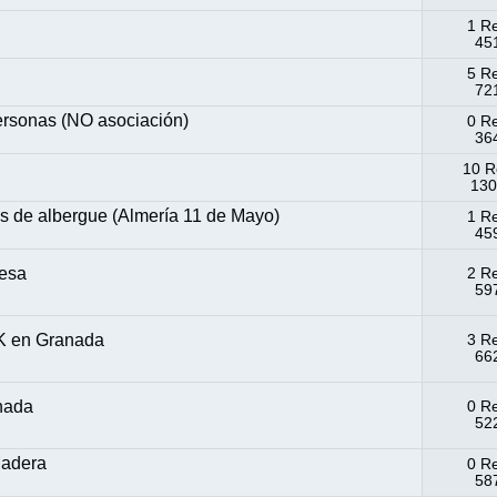
1 R
451
5 R
721
rsonas (NO asociación)
0 R
364
10 R
130
 de albergue (Almería 11 de Mayo)
1 R
459
Mesa
2 R
597
K en Granada
3 R
662
anada
0 R
522
Madera
0 R
587