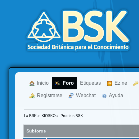
  Inicio
  Foro
Etiquetas
  Ezine
  Registrarse
  Webchat
  Ayuda
La BSK
»
KIOSKO
»
Premios BSK
Subforos