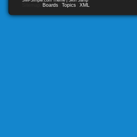
SMFSimple.com Theme | Skin Samp
Sitemap:
Boards
|
Topics
|
XML