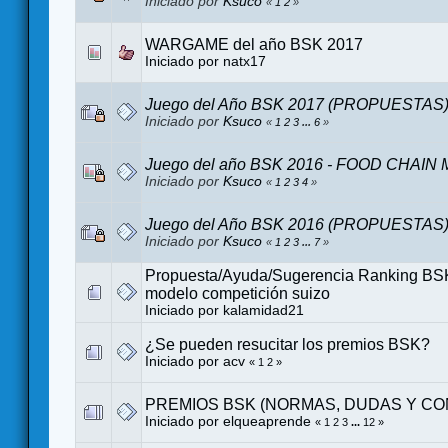
Iniciado por
Ksuco
«
1
2
»
WARGAME del año BSK 2017
Iniciado por
natx17
Juego del Año BSK 2017 (PROPUESTAS
Iniciado por
Ksuco
«
1
2
3
...
6
»
Juego del año BSK 2016 - FOOD CHAI
Iniciado por
Ksuco
«
1
2
3
4
»
Juego del Año BSK 2016 (PROPUESTAS
Iniciado por
Ksuco
«
1
2
3
...
7
»
Propuesta/Ayuda/Sugerencia Ranking BS
modelo competición suizo
Iniciado por
kalamidad21
¿Se pueden resucitar los premios BSK?
Iniciado por
acv
«
1
2
»
PREMIOS BSK (NORMAS, DUDAS Y CO
Iniciado por
elqueaprende
«
1
2
3
...
12
»