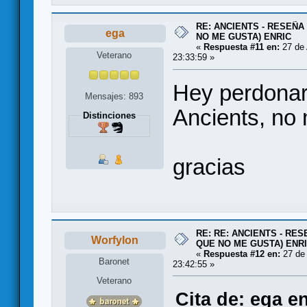
RE: ANCIENTS - RESEÑA 
ega
NO ME GUSTA) ENRIC
«
Respuesta #11 en:
27 de 
Veterano
23:33:59 »
Hey perdonar
Mensajes: 893
Ancients, no
Distinciones
gracias
RE: RE: ANCIENTS - RES
Worfylon
QUE NO ME GUSTA) ENR
«
Respuesta #12 en:
27 de 
Baronet
23:42:55 »
Veterano
Cita de: ega e