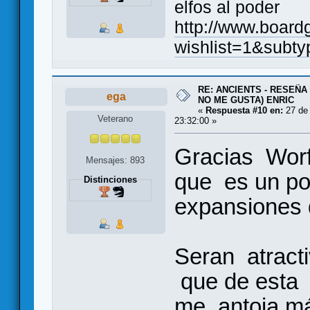
elfos al poder
http://www.board
wishlist=1&subty
RE: ANCIENTS - RESEÑA 
ega
NO ME GUSTA) ENRIC
«
Respuesta #10 en:
27 de 
Veterano
23:32:00 »
Gracias Worf.
Mensajes: 893
que es un po
Distinciones
expansiones q
Seran atract
que de esta 
me antoja m