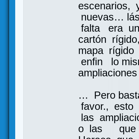
escenarios, 
nuevas… lást
falta era u
cartón rígid
mapa rígido 
enfin lo mi
ampliaciones
… Pero bast
favor., est
las ampliac
o las que a