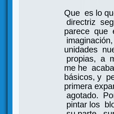
Que es lo qu
directriz se
parece que e
imaginación,
unidades nue
propias, a m
me he acabad
básicos, y p
primera expa
agotado. Po
pintar los b
su parte sup