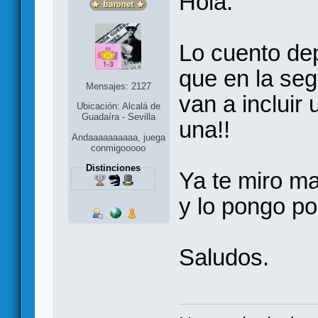
Hola:
Lo cuento dep
que en la se
Mensajes: 2127
van a inclui
Ubicación: Alcalá de
Guadaíra - Sevilla
una!!
Andaaaaaaaaaa, juega
conmigooooo
Distinciones
Ya te miro ma
y lo pongo por
Saludos.