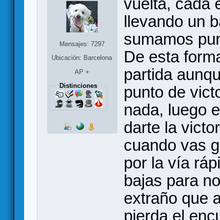
vuelta, cada
llevando un b
sumamos punt
Mensajes: 7297
De esta form
Ubicación: Barcelona
partida aunqu
AP +
Distinciones
punto de vict
nada, luego 
darte la vict
cuando vas g
por la vía rá
bajas para no
extraño que a
pierda el encu