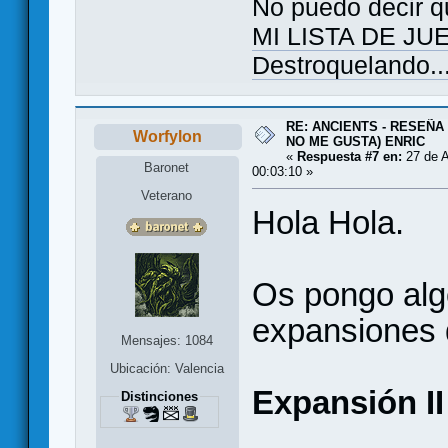
No puedo decir q
MI LISTA DE J
Destroquelando..
RE: ANCIENTS - RESEÑA 
Worfylon
NO ME GUSTA) ENRIC
«
Respuesta #7 en:
27 de A
Baronet
00:03:10 »
Veterano
Hola Hola.
Os pongo alg
expansiones 
Mensajes: 1084
Ubicación: Valencia
Expansión II
Distinciones