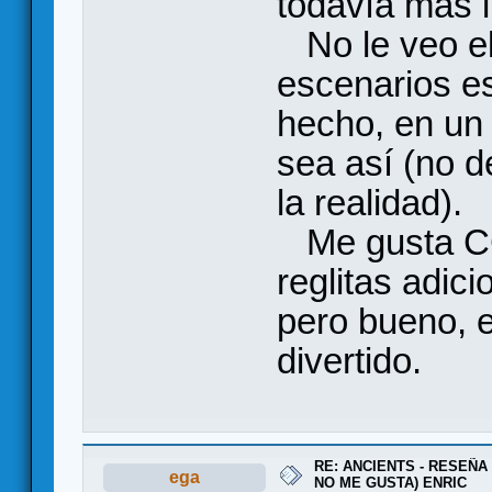
todavía más i
No le veo el
escenarios e
hecho, en un 
sea así (no d
la realidad).
Me gusta CC:
reglitas adic
pero bueno, e
divertido.
RE: ANCIENTS - RESEÑA 
ega
NO ME GUSTA) ENRIC