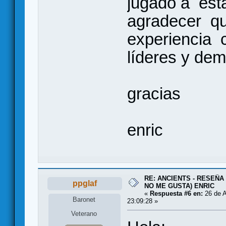
jugado a est
agradecer q
experiencia 
líderes y de
gracias
enric
RE: ANCIENTS - RESEÑA 
ppglaf
NO ME GUSTA) ENRIC
«
Respuesta #6 en:
26 de A
Baronet
23:09:28 »
Veterano