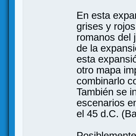
En esta expa
grises y rojo
romanos del j
de la expansió
esta expansió
otro mapa im
combinarlo co
También se i
escenarios en
el 45 d.C. (B
Posiblemente 