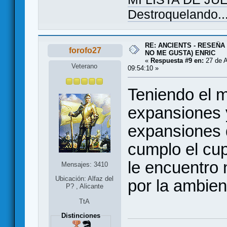
Destroquelando..
RE: ANCIENTS - RESEÑA 
forofo27
NO ME GUSTA) ENRIC
«
Respuesta #9 en:
27 de A
Veterano
09:54:10 »
Teniendo el m
expansiones y 
expansiones 
cumplo el cup
le encuentro 
Mensajes: 3410
Ubicación: Alfaz del
por la ambien
P? , Alicante
TtA
Distinciones