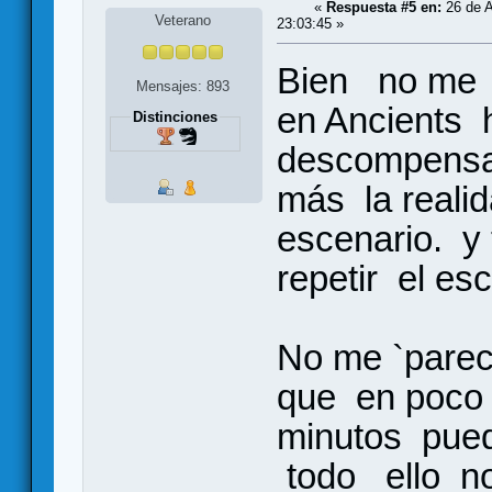
«
Respuesta #5 en:
26 de A
Veterano
23:03:45 »
Bien no me 
Mensajes: 893
en Ancients 
Distinciones
descompensad
más la reali
escenario. 
repetir el e
No me `parec
que en poco
minutos pued
todo ello no