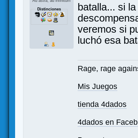
Ad astra, ad infinitum
batalla... si l
Distinciones
descompensad
veremos si p
luchó esa ba
Rage, rage agains
Mis Juegos
tienda 4dados
4dados en Face