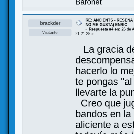
Baronet
RE: ANCIENTS - RESEÑA 
brackder
NO ME GUSTA) ENRIC
«
Respuesta #4 en:
26 de A
Visitante
21:21:28 »
La gracia de
descompensad
hacerlo lo me
te pongas "al
llevarte la pu
Creo que juga
bandos en la 
aliciente a es