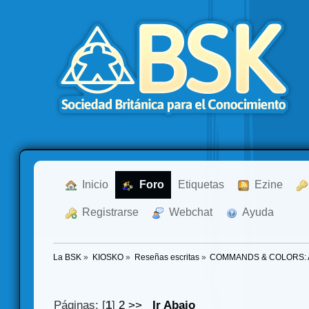
  Inicio
  Foro
Etiquetas
  Ezine
  Registrarse
  Webchat
  Ayuda
La BSK
»
KIOSKO
»
Reseñas escritas
»
COMMANDS & COLORS: ANC
Páginas: [
1
]
2
>>
Ir Abajo