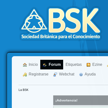
  Inicio
  Forum
Etiquetas
  Ezine
  Registrarse
  Webchat
  Ayuda
La BSK
¡Advertencia!