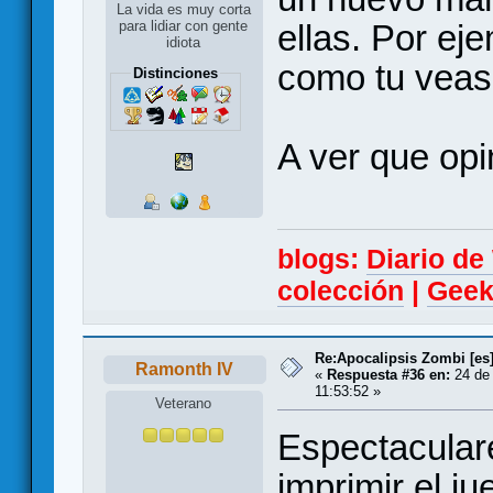
La vida es muy corta
ellas. Por ej
para lidiar con gente
idiota
como tu veas
Distinciones
A ver que opi
blogs:
Diario d
colección
|
Geek
Re:Apocalipsis Zombi [es
Ramonth IV
«
Respuesta #36 en:
24 de 
11:53:52 »
Veterano
Espectaculare
imprimir el j