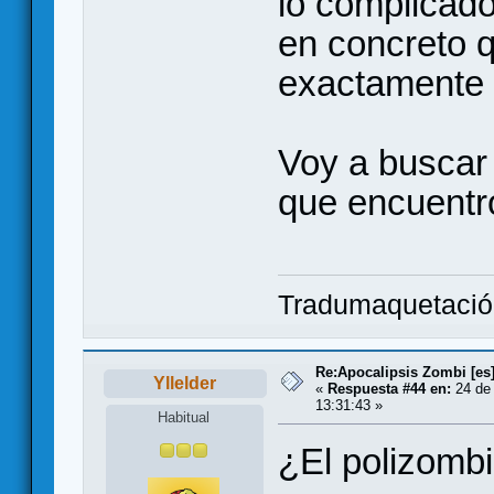
lo complicad
en concreto q
exactamente
Voy a buscar
que encuentr
Tradumaquetaci
Re:Apocalipsis Zombi [es
Yllelder
«
Respuesta #44 en:
24 de 
13:31:43 »
Habitual
¿El polizombi