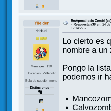
Re:Apocalipsis Zombi [es
Yllelder
«
Respuesta #38 en:
24 de 
12:14:29 »
Habitual
Lo cierto es 
nombre a un
Pongo la list
Mensajes: 130
Ubicación: Valladolid
podemos ir h
Bola de succión mono
Distinciones
Mancozom
Calvozomb