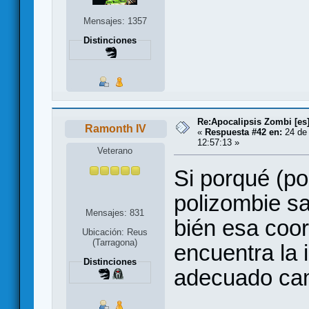
Mensajes: 1357
Distinciones
Re:Apocalipsis Zombi [es
Ramonth IV
«
Respuesta #42 en:
24 de 
12:57:13 »
Veterano
Si porqué (po
polizombie sa
Mensajes: 831
bién esa coor
Ubicación: Reus
(Tarragona)
encuentra la 
Distinciones
adecuado cam