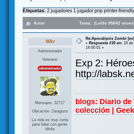
Etiquetas:
2 jugadores
1 jugador
pnp
printer-friendl
Autor
Tema: (Leído 85842 veces
Re:Apocalipsis Zombi [es
Wkr
«
Respuesta #30 en:
18 de
14:00:01 »
Administrador
Veterano
Exp 2: Héroe
http://labsk.
blogs:
Diario d
Mensajes: 32717
colección
|
Geek
Ubicación: Zaragoza
La vida es muy corta
para lidiar con gente
idiota