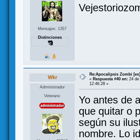
Vejestoriozom
Mensajes: 1357
Distinciones
Re:Apocalipsis Zombi [es
Wkr
«
Respuesta #40 en:
24 de 
12:46:28 »
Administrador
Veterano
Yo antes de a
que quitar o 
según su ilus
nombre. Lo id