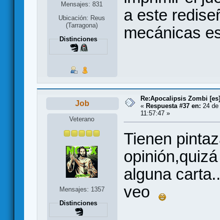
Mensajes: 831
a este rediseñ
Ubicación: Reus
(Tarragona)
mecánicas es
Distinciones
Re:Apocalipsis Zombi [es
Job
«
Respuesta #37 en:
24 de 
11:57:47 »
Veterano
Tienen pintaz
opinión,quiz
alguna carta.
veo
Mensajes: 1357
Distinciones