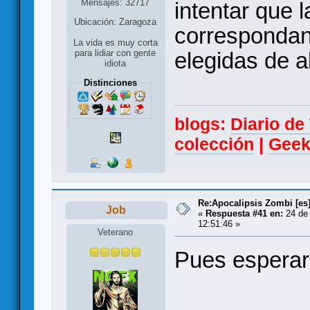
Mensajes: 32717
intentar que 
Ubicación: Zaragoza
correspondan 
La vida es muy corta
elegidas de 
para lidiar con gente
idiota
Distinciones
blogs:
Diario d
colección
|
Geek
Re:Apocalipsis Zombi [es
Job
«
Respuesta #41 en:
24 de 
12:51:46 »
Veterano
Pues esperar