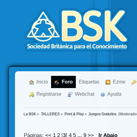
  Inicio
  Foro
Etiquetas
  Ezine
  Registrarse
  Webchat
  Ayuda
La BSK
»
TALLERES
»
Print & Play
»
Juegos Gratuitos 
(Moderado
Páginas:
<<
1
2
[
3
]
4
5
...
9
>>
Ir Abajo