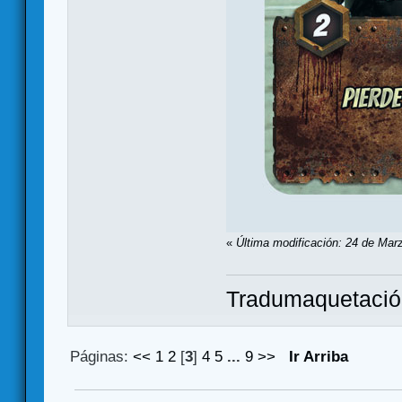
«
Última modificación: 24 de Marz
Tradumaquetaci
Páginas:
<<
1
2
[
3
]
4
5
...
9
>>
Ir Arriba