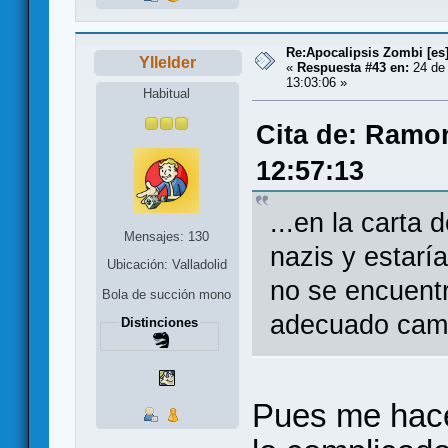
Re:Apocalipsis Zombi [es
Yllelder
«
Respuesta #43 en:
24 de 
13:03:06 »
Habitual
Cita de: Ramon
12:57:13
...en la carta
Mensajes: 130
nazis y estarí
Ubicación: Valladolid
no se encuentr
Bola de succión mono
adecuado camb
Distinciones
Pues me hacé