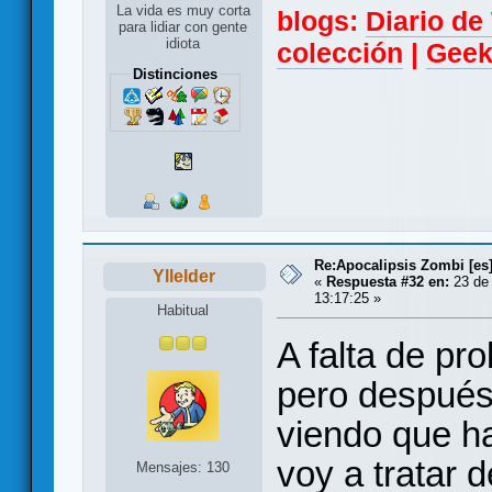
La vida es muy corta
blogs:
Diario d
para lidiar con gente
idiota
colección
|
Geek
Distinciones
Re:Apocalipsis Zombi [es
Yllelder
«
Respuesta #32 en:
23 de 
13:17:25 »
Habitual
A falta de pro
pero después 
viendo que ha
voy a tratar 
Mensajes: 130