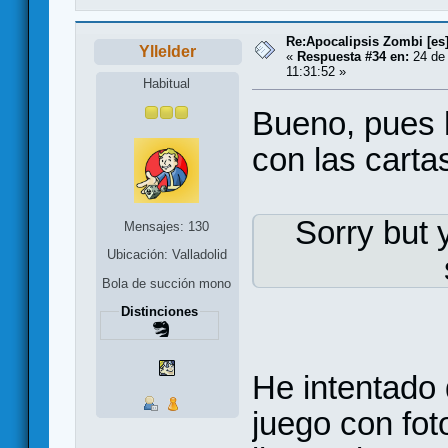
Re:Apocalipsis Zombi [es
Yllelder
«
Respuesta #34 en:
24 de 
11:31:52 »
Habitual
Bueno, pues 
con las carta
Sorry but 
Mensajes: 130
Ubicación: Valladolid
Bola de succión mono
Distinciones
He intentado 
juego con fo