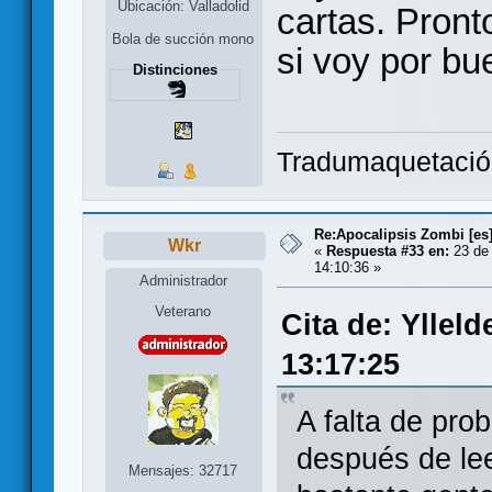
Ubicación: Valladolid
cartas. Pront
Bola de succión mono
si voy por bu
Distinciones
Tradumaquetaci
Re:Apocalipsis Zombi [es
Wkr
«
Respuesta #33 en:
23 de 
14:10:36 »
Administrador
Veterano
Cita de: Yllel
13:17:25
A falta de prob
después de lee
Mensajes: 32717