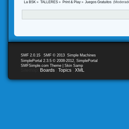
La BSK
»
TALLERES
»
Print & Play
»
Juegos Gratuitos 
(Moderad
SMF 2.0.15
|
SMF © 2013
,
Simple Machines
SimplePortal 2.3.5 © 2008-2012, SimplePortal
SMFSimple.com Theme | Skin Samp
Sitemap:
Boards
|
Topics
|
XML