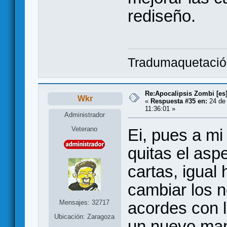
rediseño.
Tradumaquetaci
Re:Apocalipsis Zombi [es
Wkr
«
Respuesta #35 en:
24 de 
11:36:01 »
Administrador
Veterano
Ei, pues a mi
quitas el asp
cartas, igual
cambiar los 
Mensajes: 32717
acordes con l
Ubicación: Zaragoza
un nuevo man