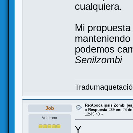
cualquiera.
Mi propuesta
manteniendo l
podemos cam
Senilzombi
Tradumaquetaci
Re:Apocalipsis Zombi [es
Job
«
Respuesta #39 en:
24 de 
12:45:40 »
Veterano
Y