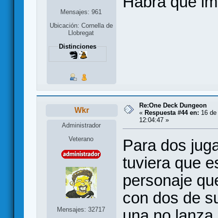
Habra que imp
Mensajes: 961
Ubicación: Cornella de
Llobregat
Distinciones
Re:One Deck Dungeon
Wkr
«
Respuesta #44 en:
16 de 
12:04:47 »
Administrador
Veterano
Para dos jug
tuviera que es
personaje que
con dos de su
Mensajes: 32717
una no lanza