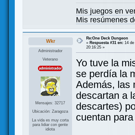
Mis juegos en ve
Mis resúmenes d
Re:One Deck Dungeon
Wkr
«
Respuesta #31 en:
14 de 
20:16:25 »
Administrador
Veterano
Yo tuve la m
se perdía la
Además, las
descartan a la
Mensajes: 32717
descartes) por
Ubicación: Zaragoza
cuentan para 
La vida es muy corta
para lidiar con gente
idiota