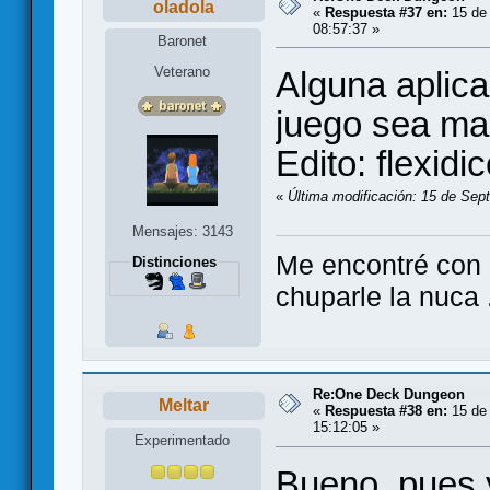
oladola
«
Respuesta #37 en:
15 de 
08:57:37 »
Baronet
Veterano
Alguna aplica
juego sea ma
Edito: flexidi
«
Última modificación: 15 de Sept
Mensajes: 3143
Me encontré con e
Distinciones
chuparle la nuca .
Re:One Deck Dungeon
Meltar
«
Respuesta #38 en:
15 de 
15:12:05 »
Experimentado
Bueno, pues 