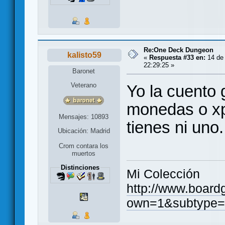
Re:One Deck Dungeon
kalisto59
«
Respuesta #33 en:
14 de 
22:29:25 »
Baronet
Veterano
Yo la cuento g
monedas o xp 
Mensajes: 10893
tienes ni uno.
Ubicación: Madrid
Crom contara los
muertos
Distinciones
Mi Colección
http://www.board
own=1&subtype=