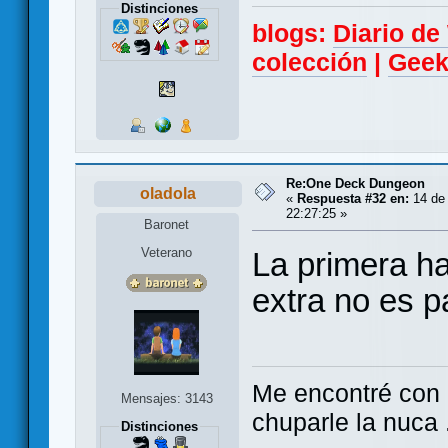
Distinciones
blogs:
Diario d
colección
|
Geek
Re:One Deck Dungeon
oladola
«
Respuesta #32 en:
14 de 
22:27:25 »
Baronet
Veterano
La primera hab
extra no es pa
Me encontré con e
Mensajes: 3143
chuparle la nuca .
Distinciones