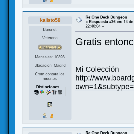
Re:One Deck Dungeon
kalisto59
«
Respuesta #36 en:
14 de 
22:40:04 »
Baronet
Veterano
Gratis enton
Mensajes: 10893
Ubicación: Madrid
Mi Colección
Crom contara los
http://www.board
muertos
own=1&subtype=
Distinciones
Re:One Deck Dungeon