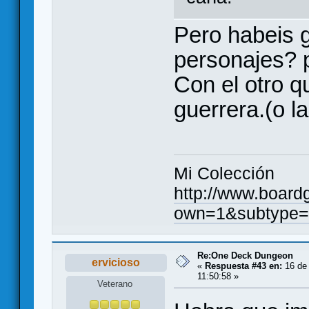
Pero habeis 
personajes? 
Con el otro q
guerrera.(o l
Mi Colección
http://www.board
own=1&subtype=
Re:One Deck Dungeon
ervicioso
«
Respuesta #43 en:
16 de 
11:50:58 »
Veterano