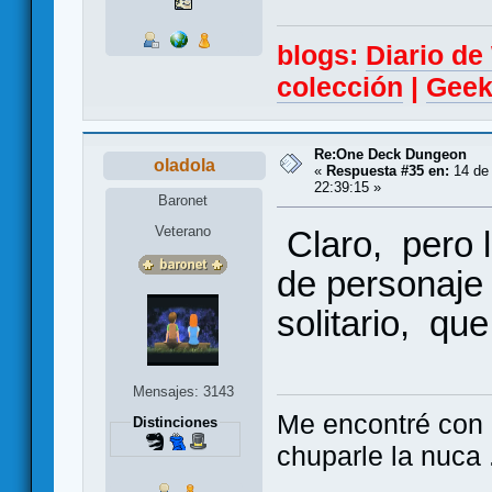
blogs:
Diario d
colección
|
Geek
Re:One Deck Dungeon
oladola
«
Respuesta #35 en:
14 de 
22:39:15 »
Baronet
Veterano
Claro, pero la
de personaje 
solitario, qu
Mensajes: 3143
Me encontré con e
Distinciones
chuparle la nuca .