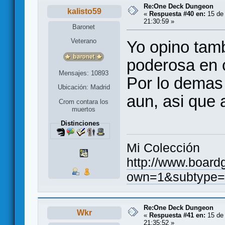
Re:One Deck Dungeon
kalisto59
«
Respuesta #40 en:
15 de 
21:30:59 »
Baronet
Veterano
Yo opino tam
poderosa en 
Mensajes: 10893
Por lo demas 
Ubicación: Madrid
aun, asi que 
Crom contara los
muertos
Distinciones
Mi Colección
http://www.board
own=1&subtype=
Re:One Deck Dungeon
Wkr
«
Respuesta #41 en:
15 de 
21:35:52 »