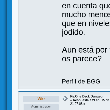
en cuenta qu
mucho menos 
que en nivele
jodido.
Aun está por 
os parece?
Perfíl de BGG
Re:One Deck Dungeon
Wkr
«
Respuesta #39 en:
15 de 
21:27:08 »
Administrador