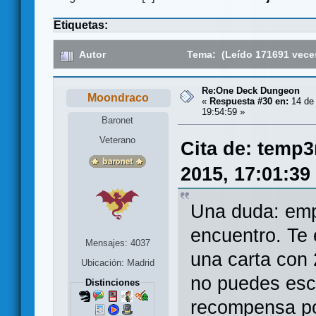
Etiquetas:
Autor
Tema: (Leído 171691 vece
Re:One Deck Dungeon
Moondraco
«
Respuesta #30 en:
14 de 
19:54:59 »
Baronet
Veterano
Cita de: temp3
2015, 17:01:39
Una duda: empi
encuentro. Te 
Mensajes: 4037
una carta con
Ubicación: Madrid
no puedes esc
Distinciones
recompensa po