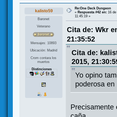
Re:One Deck Dungeon
kalisto59
«
Respuesta #42 en:
16 de 
11:45:19 »
Baronet
Veterano
Cita de: Wkr e
21:35:52
Mensajes: 10893
Ubicación: Madrid
Cita de: kali
Crom contara los
2015, 21:30:5
muertos
Distinciones
Yo opino tam
poderosa en 
Precisamente e
caña.