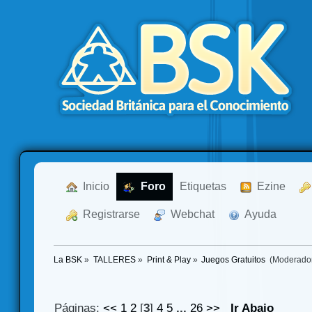
  Inicio
  Foro
Etiquetas
  Ezine
  Registrarse
  Webchat
  Ayuda
La BSK
»
TALLERES
»
Print & Play
»
Juegos Gratuitos 
(Moderado
Páginas:
<<
1
2
[
3
]
4
5
...
26
>>
Ir Abajo