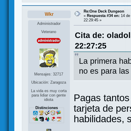
Re:One Deck Dungeon
Wkr
«
Respuesta #34 en:
14 de 
22:29:45 »
Administrador
Veterano
Cita de: olado
22:27:25
La primera habi
no es para las 
Mensajes: 32717
Ubicación: Zaragoza
La vida es muy corta
Pagas tantos
para lidiar con gente
idiota
tarjeta de pe
Distinciones
habilidades, s