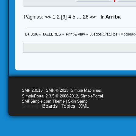
Páginas:
<<
1
2
[
3
]
4
5
...
26
>>
Ir Arriba
La BSK
»
TALLERES
»
Print & Play
»
Juegos Gratuitos 
(Moderad
SMF 2.0.15
|
SMF © 2013
,
Simple Machines
SimplePortal 2.3.5 © 2008-2012, SimplePortal
SMFSimple.com Theme | Skin Samp
Sitemap:
Boards
|
Topics
|
XML