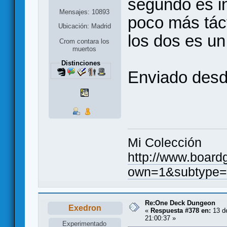
segundo es in
Mensajes: 10893
poco más táct
Ubicación: Madrid
los dos es un
Crom contara los
muertos
Distinciones
Enviado desd
Mi Colección
http://www.board
own=1&subtype=
Re:One Deck Dungeon
Exedron
«
Respuesta #378 en:
13 de
21:00:37 »
Experimentado