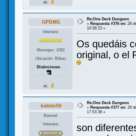
Re:One Deck Dungeon
GPDMG
«
Respuesta #376 en:
28 de
10:58:23 »
Veterano
Os quedáis 
Mensajes: 1092
original, o e
Ubicación: Bilbao
Distinciones
Re:One Deck Dungeon
kalisto59
«
Respuesta #377 en:
28 de
17:53:38 »
Baronet
Veterano
son diferente