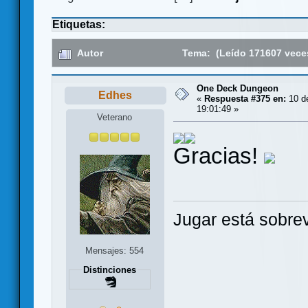
Etiquetas:
Autor
Tema: (Leído 171607 vece
One Deck Dungeon
Edhes
«
Respuesta #375 en:
10 d
19:01:49 »
Veterano
Gracias!
Jugar está sobrev
Mensajes: 554
Distinciones