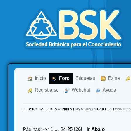
  Inicio
  Foro
Etiquetas
  Ezine
  Registrarse
  Webchat
  Ayuda
La BSK
»
TALLERES
»
Print & Play
»
Juegos Gratuitos 
(Moderado
Páginas:
<<
1
...
24
25
[
26
]
Ir Abajo