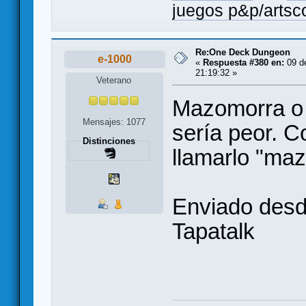
juegos p&p/arts
Re:One Deck Dungeon
e-1000
«
Respuesta #380 en:
09 de
21:19:32 »
Veterano
Mazomorra o 
Mensajes: 1077
sería peor. C
Distinciones
llamarlo "ma
Enviado des
Tapatalk