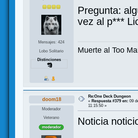
Pregunta: al
vez al p*** L
Mensajes: 424
Muerte al Too Ma
Lobo Solitario
Distinciones
Re:One Deck Dungeon
doom18
«
Respuesta #379 en:
09 de
11:15:50 »
Moderador
Veterano
Noticia notici