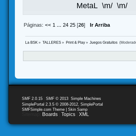
MetaL \m/ \m/
Páginas:
<<
1
...
24
25
[
26
]
Ir Arriba
La BSK
»
TALLERES
»
Print & Play
»
Juegos Gratuitos 
(Moderad
SMF 2.0.15
|
SMF © 2013
,
Simple Machines
SimplePortal 2.3.5 © 2008-2012, SimplePortal
SMFSimple.com Theme | Skin Samp
Sitemap:
Boards
|
Topics
|
XML